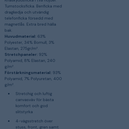
Tumstocksficka. Benficka med
dragkedja och utvändig
telefonficka försedd med
magnetlås. Extra bred hälla
bak.
Huvudmaterial:
63%
Polyester, 34% Bomull, 3%
Elastan, 275gr/m².
Stretchpaneler:
92%
Polyamid, 8% Elastan, 240
g/m².
Förstärkningsmaterial:
93%
Polyamid, 7% Polyuretan, 400
g/m².
Stretchig och luftig
canvasväv för bästa
komfort och god
slitstyrka
4-vägsstretch över
stuss, front, gren samt