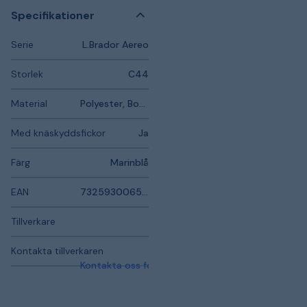
Specifikationer
Serie
L.Brador Aereo
Storlek
C44
Material
Polyester, Bomull, Elastan, Polyamid, Polyuretan
Med knäskyddsfickor
Ja
Färg
Marinblå
EAN
7325930065831
Tillverkare
Kontakta tillverkaren
Kontakta oss för mer information