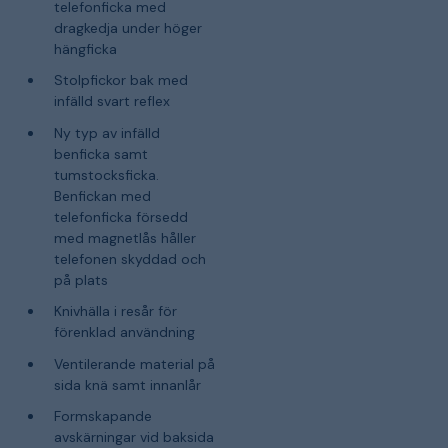
telefonficka med
dragkedja under höger
hängficka
Stolpfickor bak med
infälld svart reflex
Ny typ av infälld
benficka samt
tumstocksficka.
Benfickan med
telefonficka försedd
med magnetlås håller
telefonen skyddad och
på plats
Knivhälla i resår för
förenklad användning
Ventilerande material på
sida knä samt innanlår
Formskapande
avskärningar vid baksida