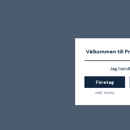
Välkommen till P
Jag handl
Företag
exkl. moms