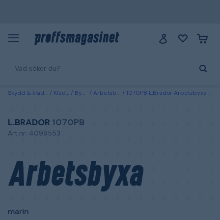
Skydd & kläder
Kläder
Byxor
Arbetsbyxor
1070PB L.Brador Arbetsbyxa marin Marin
L.BRADOR
1070PB
Art.nr: 4099553
Arbetsbyxa
marin