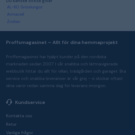
Du kanske också gillar
AL-KO Snöslungor
Armacell
Zodiac
Proffsmagasinet – Allt för dina hemmaprojekt
Proffsmagasinet har hjälpt kunder på den nordiska
marknaden sedan 2007. I vår snabba och lättnavigerade
webbutik hittar du allt för villan, trädgården och garaget. Bra
service och snabba leveranser är vår grej - vi skickar oftast
dina varor redan samma dag för leverans imorgon.
Kundservice
Kontakta oss
Retur
Vanliga frågor