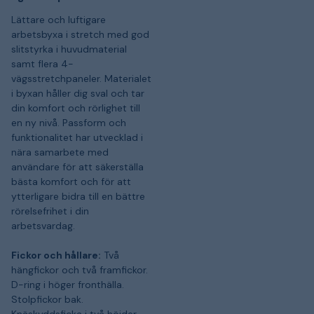
Lättare och luftigare
arbetsbyxa i stretch med god
slitstyrka i huvudmaterial
samt flera 4-
vägsstretchpaneler. Materialet
i byxan håller dig sval och tar
din komfort och rörlighet till
en ny nivå. Passform och
funktionalitet har utvecklad i
nära samarbete med
användare för att säkerställa
bästa komfort och för att
ytterligare bidra till en bättre
rörelsefrihet i din
arbetsvardag.
Fickor och hållare:
Två
hängfickor och två framfickor.
D-ring i höger fronthälla.
Stolpfickor bak.
Knäskyddsficka i två höjder.