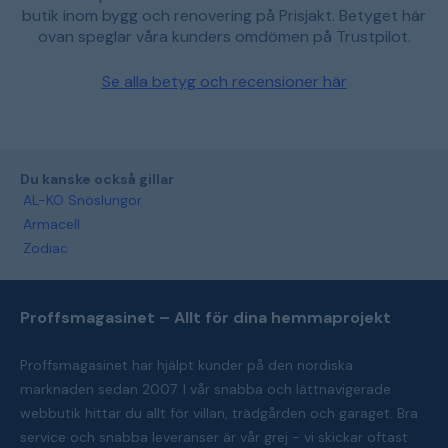
butik inom bygg och renovering på Prisjakt. Betyget här
ovan speglar våra kunders omdömen på Trustpilot.
Se alla betyg och recensioner här
Du kanske också gillar
AL-KO Snöslungor
Armacell
Zodiac
Proffsmagasinet – Allt för dina hemmaprojekt
Proffsmagasinet har hjälpt kunder på den nordiska
marknaden sedan 2007. I vår snabba och lättnavigerade
webbutik hittar du allt för villan, trädgården och garaget. Bra
service och snabba leveranser är vår grej - vi skickar oftast