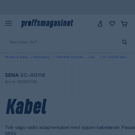
Skydd & kläder
Hörselskydd
Tillbehör hörselskydd
Kablar
SC-A0116 Sena Kabel
SENA
SC-A0116
Art.nr: KH510736
Kabel
Två-vägs radio adapterkabel med öppen kabelände. Passar 
SR10i.