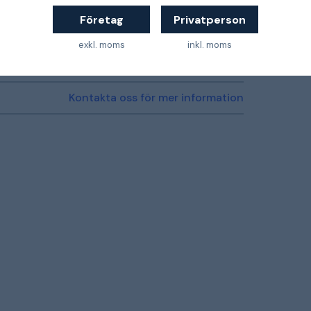
Företag
Privatperson
8809277261686
exkl. moms
inkl. moms
Kontakta oss för mer information