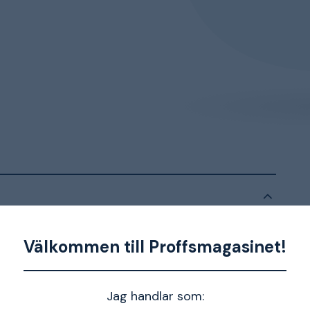
assar till hörselskyddet Sena
Välkommen till Proffsmagasinet!
Jag handlar som: