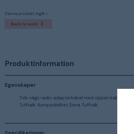
Denna produkt ingår i:
Back to work
Produktinformation
Egenskaper
Två-vägs radio adapterkabel med öppen kabelände. P
Tufftalk. Kompatibilitet Sena Tufftalk
Specifikationer