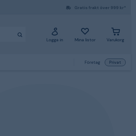
Gratis frakt över 999 kr*
Logga in
Mina listor
Varukorg
Företag
Privat