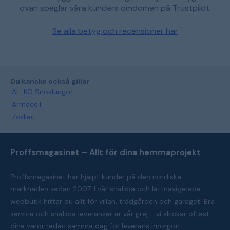
ovan speglar våra kunders omdömen på Trustpilot.
Se alla betyg och recensioner här
Du kanske också gillar
AL-KO Snöslungor
Armacell
Zodiac
Proffsmagasinet – Allt för dina hemmaprojekt
Proffsmagasinet har hjälpt kunder på den nordiska
marknaden sedan 2007. I vår snabba och lättnavigerade
webbutik hittar du allt för villan, trädgården och garaget. Bra
service och snabba leveranser är vår grej - vi skickar oftast
dina varor redan samma dag för leverans imorgon.