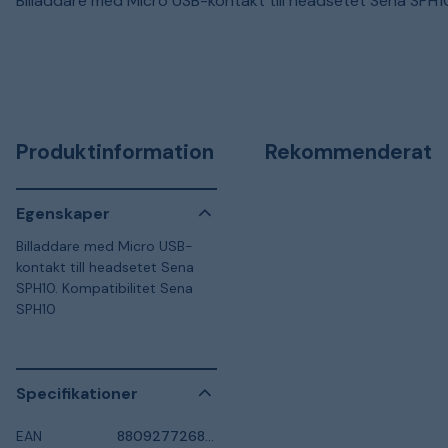
Billaddare med Micro USB-kontakt till headsetet Sena SPH1
Produktinformation
Rekommenderat
Egenskaper
Billaddare med Micro USB-
kontakt till headsetet Sena
SPH10. Kompatibilitet Sena
SPH10
Specifikationer
EAN
8809277268593