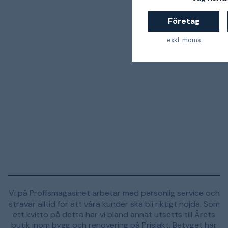
Företag
exkl. moms
Vi på Proffsmagasinet arbetar med personlig service och
strävar alltid för att våra kunder ska bli riktigt nöjda. Som
ett kvitto på detta har vi bland annat utsetts till Årets
butik inom bygg och renovering på Prisjakt. Betyget här