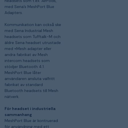
headsets som t.ex. AirPods,
med Sena’s MeshPort Blue
Adapters.
Kommunikation kan också ske
med Sena Industrial Mesh
headsets som Tufftalk-M och
äldre Sena headset utrustade
med +Mesh adapter eller
andra fabrikat av Mesh
intercom headsets som
stödjer Bluetooth 4.1.
MeshPort Blue låter
användaren ansluta valfritt
fabrikat av standard
Bluetooth headsets till Mesh
nätverk.
För headset i industriella
sammanhang
MeshPort Blue är kontruerad
för användning med ett