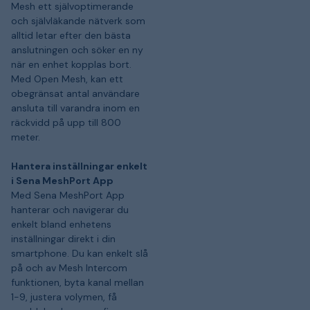
Mesh ett självoptimerande
och självläkande nätverk som
alltid letar efter den bästa
anslutningen och söker en ny
när en enhet kopplas bort.
Med Open Mesh, kan ett
obegränsat antal användare
ansluta till varandra inom en
räckvidd på upp till 800
meter.
Hantera inställningar enkelt
i Sena MeshPort App
Med Sena MeshPort App
hanterar och navigerar du
enkelt bland enhetens
inställningar direkt i din
smartphone. Du kan enkelt slå
på och av Mesh Intercom
funktionen, byta kanal mellan
1-9, justera volymen, få