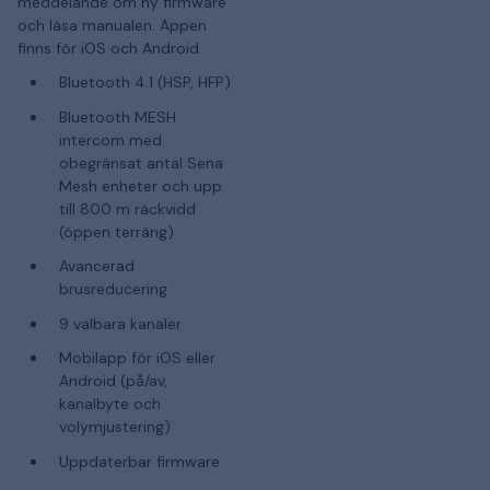
meddelande om ny firmware
och läsa manualen. Appen
finns för iOS och Android.
Bluetooth 4.1 (HSP, HFP)
Bluetooth MESH
intercom med
obegränsat antal Sena
Mesh enheter och upp
till 800 m räckvidd
(öppen terräng)
Avancerad
brusreducering
9 valbara kanaler
Mobilapp för iOS eller
Android (på/av,
kanalbyte och
volymjustering)
Uppdaterbar firmware