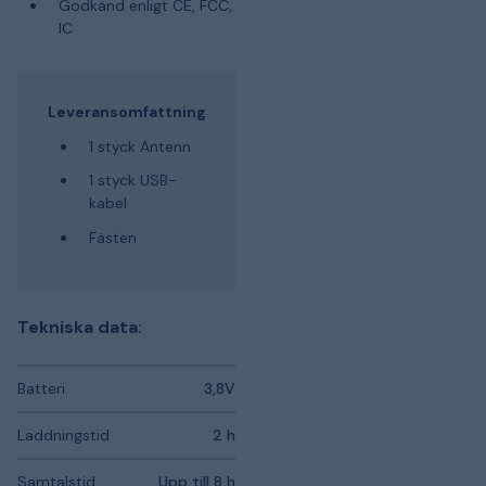
Godkänd enligt CE, FCC,
IC
Leveransomfattning
1 styck Antenn
1 styck USB-
kabel
Fästen
Tekniska data:
Batteri
3,8V
Laddningstid
2 h
Samtalstid
Upp till 8 h