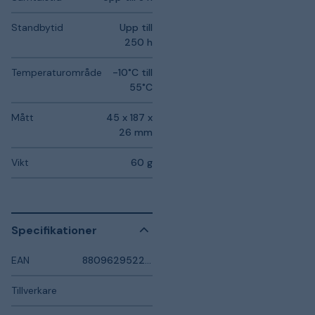
Standbytid
Upp till
250 h
Temperaturområde
-10˚C till
55˚C
Mått
45 x 187 x
26 mm
Vikt
60 g
Specifikationer
EAN
8809629522830
Tillverkare