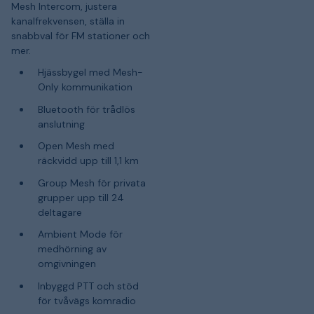
Mesh Intercom, justera
kanalfrekvensen, ställa in
snabbval för FM stationer och
mer.
Hjässbygel med Mesh-
Only kommunikation
Bluetooth för trådlös
anslutning
Open Mesh med
räckvidd upp till 1,1 km
Group Mesh för privata
grupper upp till 24
deltagare
Ambient Mode för
medhörning av
omgivningen
Inbyggd PTT och stöd
för tvåvägs komradio