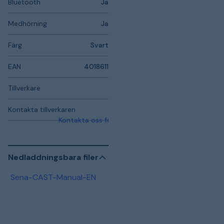
Bluetooth
Ja
Medhörning
Ja
Färg
Svart
EAN
4018611
Tillverkare
Kontakta tillverkaren
Kontakta oss för mer information
Nedladdningsbara filer
Sena-CAST-Manual-EN