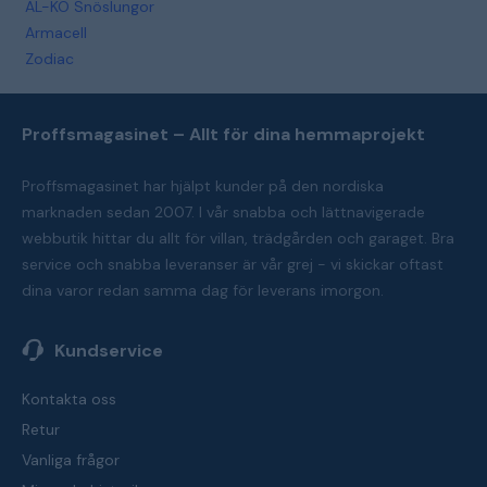
AL-KO Snöslungor
Armacell
Zodiac
Proffsmagasinet – Allt för dina hemmaprojekt
Proffsmagasinet har hjälpt kunder på den nordiska
marknaden sedan 2007. I vår snabba och lättnavigerade
webbutik hittar du allt för villan, trädgården och garaget. Bra
service och snabba leveranser är vår grej - vi skickar oftast
dina varor redan samma dag för leverans imorgon.
Kundservice
Kontakta oss
Retur
Vanliga frågor