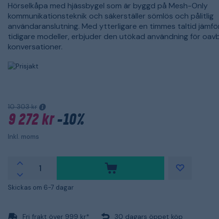
Hörselkåpa med hjässbygel som är byggd på Mesh-Only
kommunikationsteknik och säkerställer sömlös och pålitlig
användaranslutning. Med ytterligare en timmes taltid jämf
tidigare modeller, erbjuder den utökad användning för oav
konversationer.
10 303 kr
9 272 kr
-10%
Inkl. moms
Skickas om 6-7 dagar
Fri frakt över 999 kr*
30 dagars öppet köp