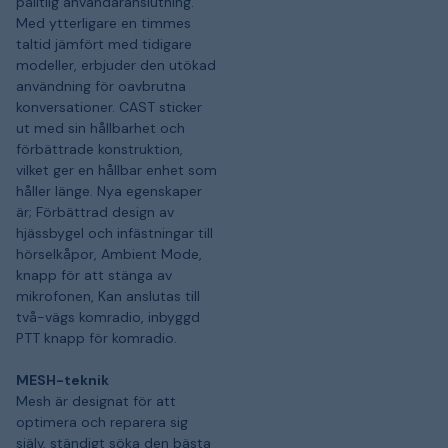
pålitlig användaranslutning.
Med ytterligare en timmes
taltid jämfört med tidigare
modeller, erbjuder den utökad
användning för oavbrutna
konversationer. CAST sticker
ut med sin hållbarhet och
förbättrade konstruktion,
vilket ger en hållbar enhet som
håller länge. Nya egenskaper
är; Förbättrad design av
hjässbygel och infästningar till
hörselkåpor, Ambient Mode,
knapp för att stänga av
mikrofonen, Kan anslutas till
två-vägs komradio, inbyggd
PTT knapp för komradio.
MESH-teknik
Mesh är designat för att
optimera och reparera sig
själv, ständigt söka den bästa