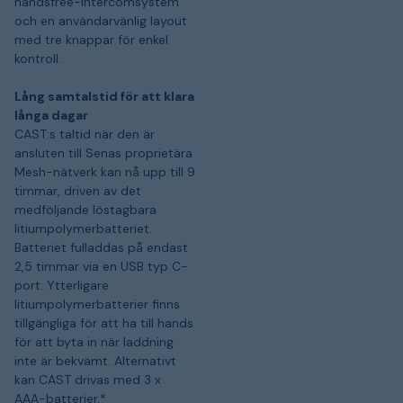
handsfree-intercomsystem
och en användarvänlig layout
med tre knappar för enkel
kontroll.
Lång samtalstid för att klara
långa dagar
CAST:s taltid när den är
ansluten till Senas proprietära
Mesh-nätverk kan nå upp till 9
timmar, driven av det
medföljande löstagbara
litiumpolymerbatteriet.
Batteriet fulladdas på endast
2,5 timmar via en USB typ C-
port. Ytterligare
litiumpolymerbatterier finns
tillgängliga för att ha till hands
för att byta in när laddning
inte är bekvämt. Alternativt
kan CAST drivas med 3 x
AAA-batterier.*