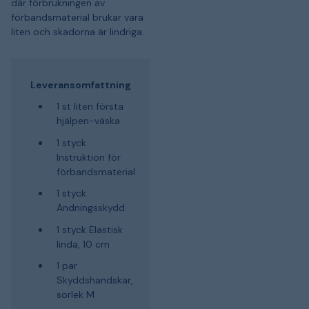
där förbrukningen av
förbandsmaterial brukar vara
liten och skadorna är lindriga.
Leveransomfattning
1 st liten första
hjälpen-väska
1 styck
Instruktion för
förbandsmaterial
1 styck
Andningsskydd
1 styck Elastisk
linda, 10 cm
1 par
Skyddshandskar,
sorlek M