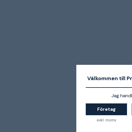
Välkommen till P
Jag handl
Företag
exkl. moms