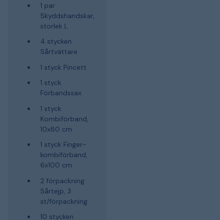
1 par
Skyddshandskar,
storlek L
4 stycken
Sårtvättare
1 styck Pincett
1 styck
Förbandssax
1 styck
Kombiförband,
10x80 cm
1 styck Finger-
kombiförband,
6x100 cm
2 förpackning
Sårtejp, 3
st/förpackning
10 stycken