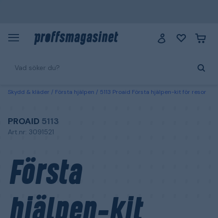
Skydd & kläder
Första hjälpen
5113 Proaid Första hjälpen-kit för resor
PROAID
5113
Art.nr: 3091521
Första
hjälpen-kit