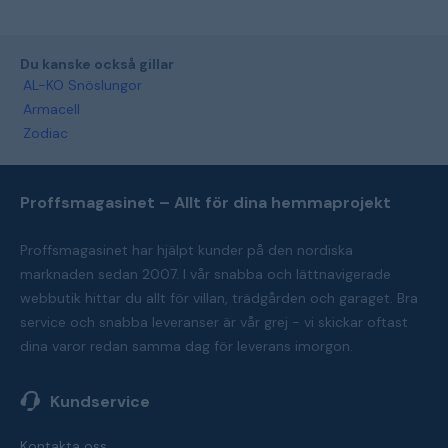
Du kanske också gillar
AL-KO Snöslungor
Armacell
Zodiac
Proffsmagasinet – Allt för dina hemmaprojekt
Proffsmagasinet har hjälpt kunder på den nordiska
marknaden sedan 2007. I vår snabba och lättnavigerade
webbutik hittar du allt för villan, trädgården och garaget. Bra
service och snabba leveranser är vår grej - vi skickar oftast
dina varor redan samma dag för leverans imorgon.
Kundservice
Kontakta oss