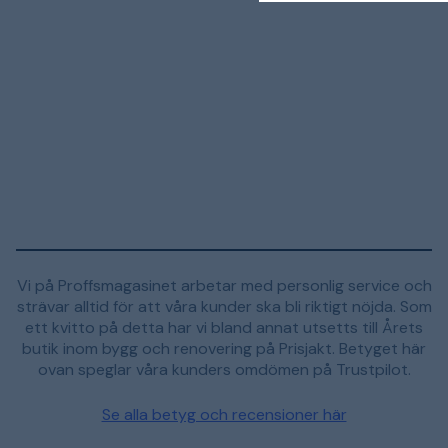
Vi på Proffsmagasinet arbetar med personlig service och
strävar alltid för att våra kunder ska bli riktigt nöjda. Som
ett kvitto på detta har vi bland annat utsetts till Årets
butik inom bygg och renovering på Prisjakt. Betyget här
ovan speglar våra kunders omdömen på Trustpilot.
Se alla betyg och recensioner här