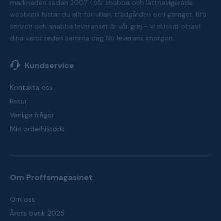
marknaden sedan 2007. I vår snabba och lättnavigerade
webbutik hittar du allt för villan, trädgården och garaget. Bra
service och snabba leveranser är vår grej - vi skickar oftast
dina varor redan samma dag för leverans imorgon.
Kundservice
Kontakta oss
Retur
Vanliga frågor
Min orderhistorik
Om Proffsmagasinet
Om oss
Årets butik 2025