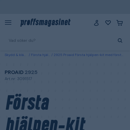
Skydd & kläder
Första hjälpen
2925 Proaid Första hjälpen-kit med första hjälpen-tavla
PROAID
2925
Art.nr: 3091517
Första
hjälpen-kit