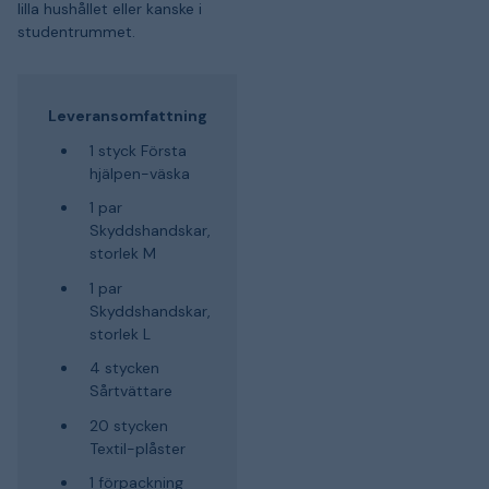
lilla hushållet eller kanske i
studentrummet.
Leveransomfattning
1 styck Första
hjälpen-väska
1 par
Skyddshandskar,
storlek M
1 par
Skyddshandskar,
storlek L
4 stycken
Sårtvättare
20 stycken
Textil-plåster
1 förpackning