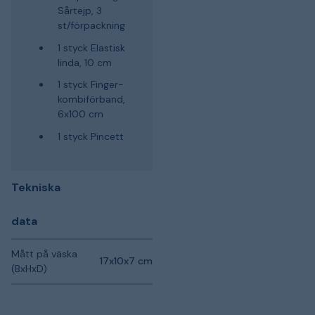
Sårtejp, 3
st/förpackning
1 styck Elastisk
linda, 10 cm
1 styck Finger-
kombiförband,
6x100 cm
1 styck Pincett
Tekniska
data
Mått på väska
17x10x7 cm
(BxHxD)