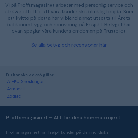
Vi på Proffsmagasinet arbetar med personlig service och
strävar alltid för att våra kunder ska bli riktigt nöjda. Som
ett kvitto på detta har vi bland annat utsetts till Årets
butik inom bygg och renovering på Prisjakt. Betyget här
ovan speglar våra kunders omdömen på Trustpilot.
Se alla betyg och recensioner här
Du kanske också gillar
AL-KO Snöslungor
Armacell
Zodiac
Proffsmagasinet – Allt för dina hemmaprojekt
Proffsmagasinet har hjälpt kunder på den nordiska