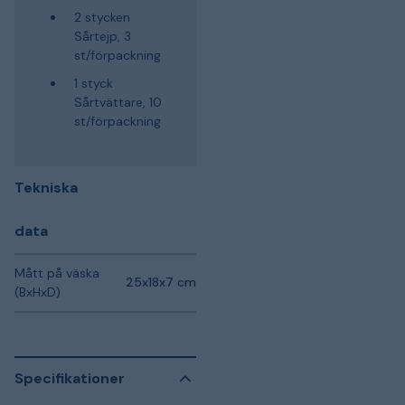
2 stycken
Sårtejp, 3
st/förpackning
1 styck
Sårtvättare, 10
st/förpackning
Tekniska
data
Mått på väska
25x18x7 cm
(BxHxD)
Specifikationer