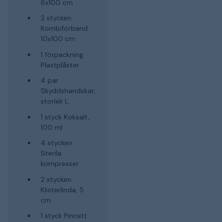
6x100 cm
2 stycken
Kombiförband
10x100 cm
1 förpackning
Plastplåster
4 par
Skyddshandskar,
storlek L
1 styck Koksalt,
100 ml
4 stycken
Sterila
kompresser
2 stycken
Klisterlinda, 5
cm
1 styck Pincett