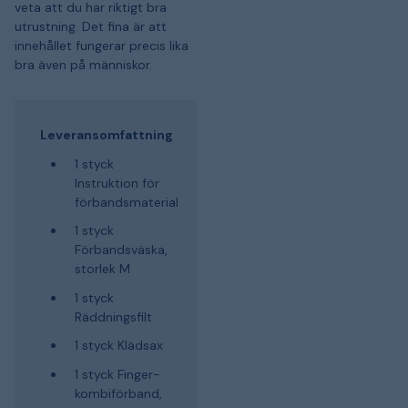
veta att du har riktigt bra
utrustning. Det fina är att
innehållet fungerar precis lika
bra även på människor.
Leveransomfattning
1 styck
Instruktion för
förbandsmaterial
1 styck
Förbandsväska,
storlek M
1 styck
Räddningsfilt
1 styck Klädsax
1 styck Finger-
kombiförband,