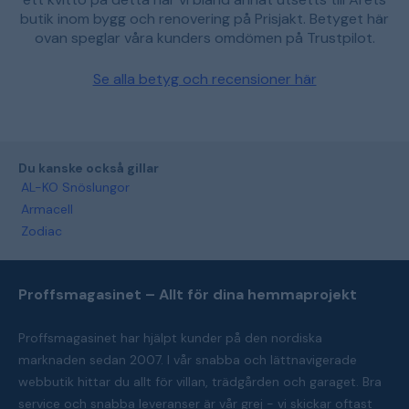
butik inom bygg och renovering på Prisjakt. Betyget här
ovan speglar våra kunders omdömen på Trustpilot.
Se alla betyg och recensioner här
Du kanske också gillar
AL-KO Snöslungor
Armacell
Zodiac
Proffsmagasinet – Allt för dina hemmaprojekt
Proffsmagasinet har hjälpt kunder på den nordiska
marknaden sedan 2007. I vår snabba och lättnavigerade
webbutik hittar du allt för villan, trädgården och garaget. Bra
service och snabba leveranser är vår grej - vi skickar oftast