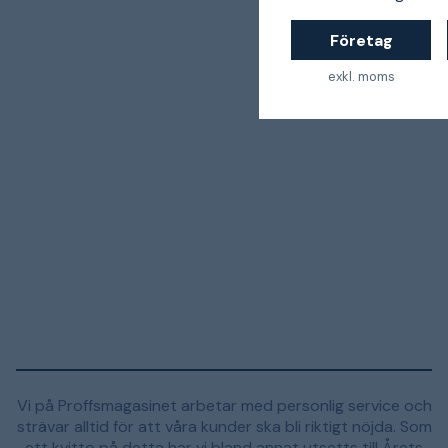
Företag
exkl. moms
Vi på Proffsmagasinet arbetar med personlig service och
strävar alltid för att våra kunder ska bli riktigt nöjda. Som
ett kvitto på detta har vi bland annat utsetts till Årets