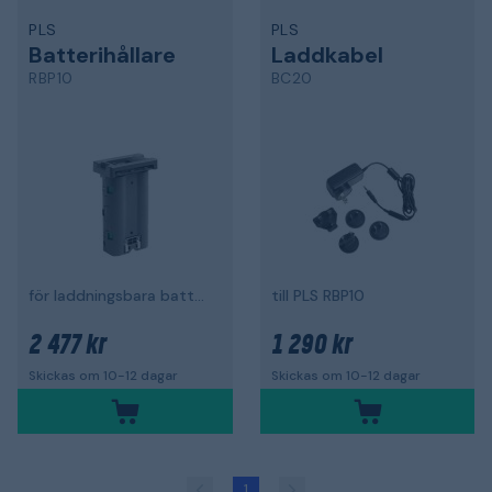
PLS
PLS
Batterihållare
Laddkabel
RBP10
BC20
för laddningsbara batterier
till PLS RBP10
2 477 kr
1 290 kr
Skickas om 10-12 dagar
Skickas om 10-12 dagar
1