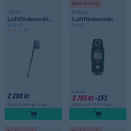
Back to work
TESTO
EXTECH
Luftflödesmätare
Luftflödesmätare
405-V1
EN510
4,5
3 287 kr
2 299 kr
2 793 kr
-15%
Skickas om 10-12 dagar
Skickas måndag, 10 aug.