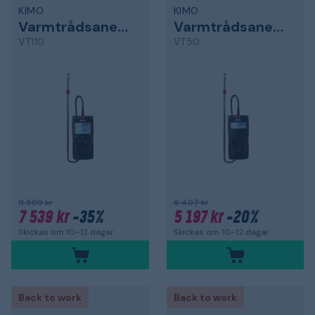
KIMO
KIMO
Varmtrådsanemometer
Varmtrådsanemometer
VT110
VT50
11 599 kr
6 497 kr
7 539 kr
-35%
5 197 kr
-20%
Skickas om 10-12 dagar
Skickas om 10-12 dagar
Back to work
Back to work