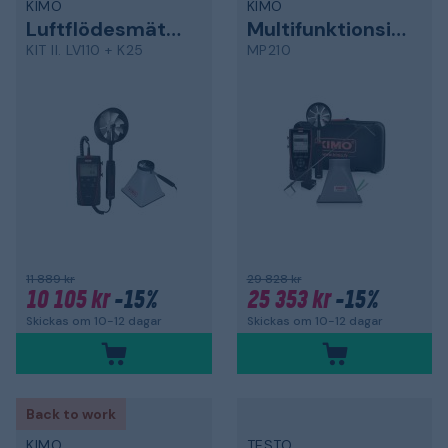
KIMO
KIMO
Luftflödesmätare
Multifunktionsinstrument
KIT II. LV110 + K25
MP210
11 889 kr
29 828 kr
10 105 kr
-15%
25 353 kr
-15%
Skickas om 10-12 dagar
Skickas om 10-12 dagar
Back to work
KIMO
TESTO