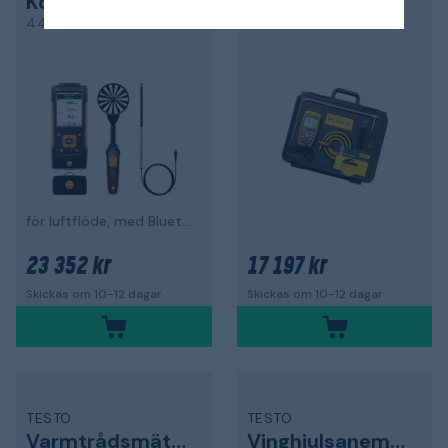
Kombimätset
Luftflödesmätare
440
922 Kit
för luftflöde, med Bluetooth
23 352 kr
17 197 kr
Skickas om 10-12 dagar
Skickas om 10-12 dagar
TESTO
TESTO
Varmtrådsmätset
Vinghjulsanemometer