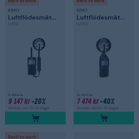
Back to work
Back to work
KIMO
KIMO
Luftflödesmätare
Luftflödesmätare
LV110
LV130
11 434 kr
12 457 kr
9 147 kr
-20%
7 474 kr
-40%
Skickas om 10-12 dagar
Skickas om 10-12 dagar
Back to work