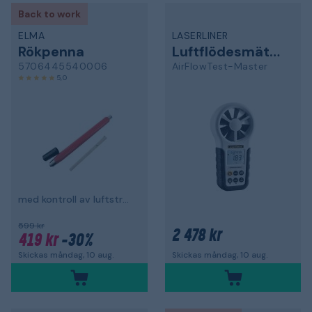
Back to work
ELMA
LASERLINER
Rökpenna
Luftflödesmätare
5706445540006
AirFlowTest-Master
5,0
med kontroll av luftströmmar
599 kr
2 478 kr
419 kr
-30%
Skickas måndag, 10 aug.
Skickas måndag, 10 aug.