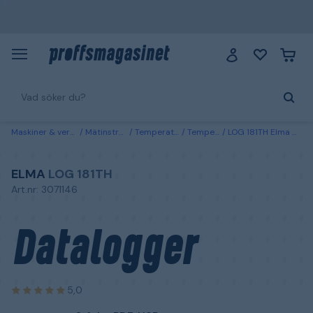
Maskiner & verktyg
Mätinstrument
Temperaturmätare
Temperaturloggers
LOG 181TH Elma Datalogger temperatur & fukt, PDF, USB
ELMA
LOG 181TH
Art.nr: 3071146
Datalogger
5,0