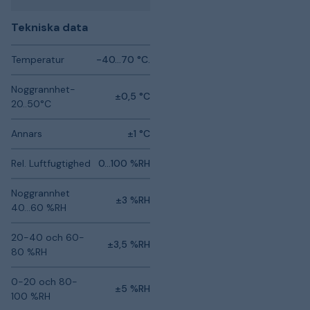
Tekniska data
Temperatur
-40…70 °C.
Noggrannhet-
±0,5 °C
20..50°C
Annars
±1 °C
Rel. Luftfugtighed
0...100 %RH
Noggrannhet
±3 %RH
40...60 %RH
20-40 och 60-
±3,5 %RH
80 %RH
0-20 och 80-
±5 %RH
100 %RH