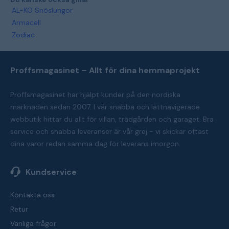
AL-KO Snöslungor
Armacell
Zodiac
Proffsmagasinet – Allt för dina hemmaprojekt
Proffsmagasinet har hjälpt kunder på den nordiska
marknaden sedan 2007. I vår snabba och lättnavigerade
webbutik hittar du allt för villan, trädgården och garaget. Bra
service och snabba leveranser är vår grej - vi skickar oftast
dina varor redan samma dag för leverans imorgon.
Kundservice
Kontakta oss
Retur
Vanliga frågor