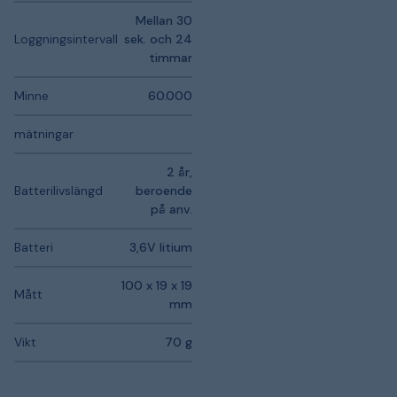
Mellan 30
Loggningsintervall
sek. och 24
timmar
Minne
60.000
mätningar
2 år,
Batterilivslängd
beroende
på anv.
Batteri
3,6V litium
100 x 19 x 19
Mått
mm
Vikt
70 g