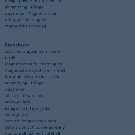
design passar det perfekt för
användning i trånga
utrymmen. Magnetremsan
möjliggör fästning på
magnetiska underlag.
Egenskaper
Lätt, rektangulär aluminium-
profil
Magnetremsa för fästning på
magnetiska objekt, t ex metall
Kompakt design idealisk för
användning i trånga
utrymmen
Lätt att förvara i en
verktygslåda
Belagd mätyta skyddar
känsliga ytor
Lätt att rengöra tack vare
släta sidor och pulverlackering
Horisontell och vertikal libell