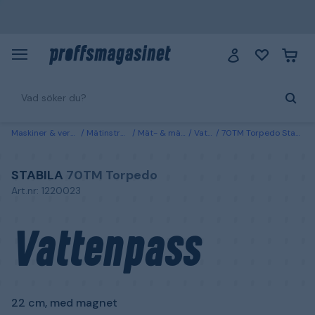
Maskiner & verktyg
Mätinstrument
Mät- & märkverktyg
Vattenpass
70TM Torpedo Stabila Vattenpass 22 cm, med magnet
STABILA
70TM Torpedo
Art.nr: 1220023
Vattenpass
22 cm, med magnet