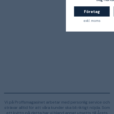
Företag
exkl. moms
Vi på Proffsmagasinet arbetar med personlig service och
strävar alltid för att våra kunder ska bli riktigt nöjda. Som
ett kvitto på detta har vi bland annat utsetts till Årets