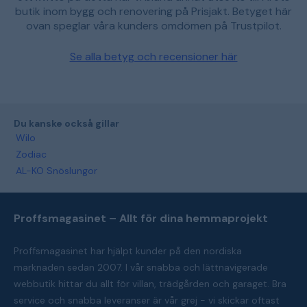
butik inom bygg och renovering på Prisjakt. Betyget här
ovan speglar våra kunders omdömen på Trustpilot.
Se alla betyg och recensioner här
Du kanske också gillar
Wilo
Zodiac
AL-KO Snöslungor
Proffsmagasinet – Allt för dina hemmaprojekt
Proffsmagasinet har hjälpt kunder på den nordiska
marknaden sedan 2007. I vår snabba och lättnavigerade
webbutik hittar du allt för villan, trädgården och garaget. Bra
service och snabba leveranser är vår grej - vi skickar oftast