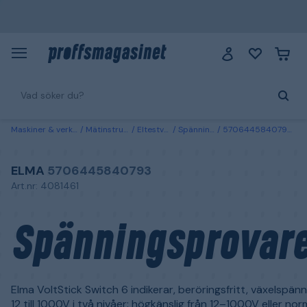
Maskiner & verktyg
Mätinstrument
Eltestverktyg
Spänningstestare
5706445840793 Elma Spänningsprovare
ELMA
5706445840793
Art.nr: 4081461
Spänningsprovar
Elma VoltStick Switch 6 indikerar, beröringsfritt, växelspänn
12 till 1000V i två nivåer: högkänslig från 12–1000V eller nor