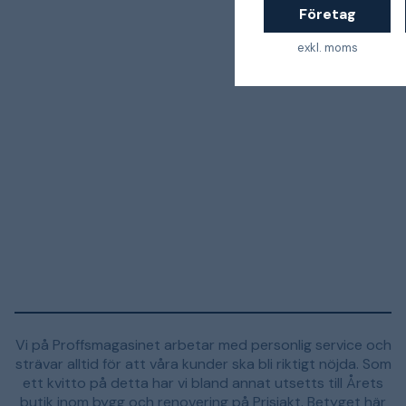
Företag
exkl. moms
Vi på Proffsmagasinet arbetar med personlig service och
strävar alltid för att våra kunder ska bli riktigt nöjda. Som
ett kvitto på detta har vi bland annat utsetts till Årets
butik inom bygg och renovering på Prisjakt. Betyget här