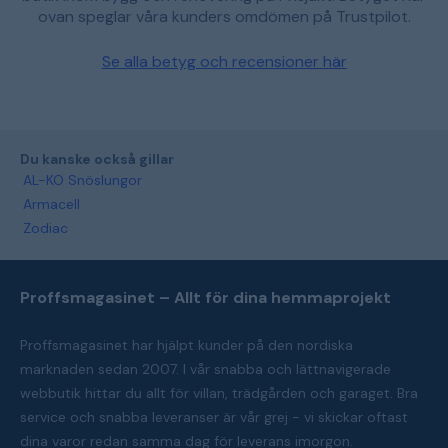
ovan speglar våra kunders omdömen på Trustpilot.
Se alla betyg och recensioner här
Du kanske också gillar
AL-KO Snöslungor
Armacell
Zodiac
Proffsmagasinet – Allt för dina hemmaprojekt
Proffsmagasinet har hjälpt kunder på den nordiska
marknaden sedan 2007. I vår snabba och lättnavigerade
webbutik hittar du allt för villan, trädgården och garaget. Bra
service och snabba leveranser är vår grej - vi skickar oftast
dina varor redan samma dag för leverans imorgon.