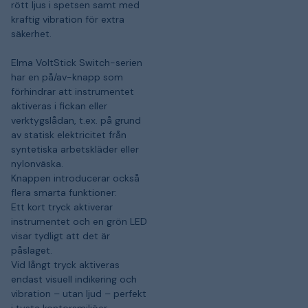
rött ljus i spetsen samt med
kraftig vibration för extra
säkerhet.
Elma VoltStick Switch-serien
har en på/av-knapp som
förhindrar att instrumentet
aktiveras i fickan eller
verktygslådan, t.ex. på grund
av statisk elektricitet från
syntetiska arbetskläder eller
nylonväska.
Knappen introducerar också
flera smarta funktioner:
Ett kort tryck aktiverar
instrumentet och en grön LED
visar tydligt att det är
påslaget.
Vid långt tryck aktiveras
endast visuell indikering och
vibration – utan ljud – perfekt
i tysta kontorsmiljöer.