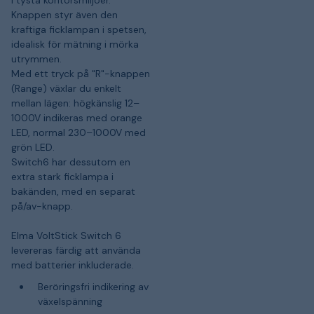
Knappen styr även den
kraftiga ficklampan i spetsen,
idealisk för mätning i mörka
utrymmen.
Med ett tryck på "R"-knappen
(Range) växlar du enkelt
mellan lägen: högkänslig 12–
1000V indikeras med orange
LED, normal 230–1000V med
grön LED.
Switch6 har dessutom en
extra stark ficklampa i
bakänden, med en separat
på/av-knapp.
Elma VoltStick Switch 6
levereras färdig att använda
med batterier inkluderade.
Beröringsfri indikering av
växelspänning