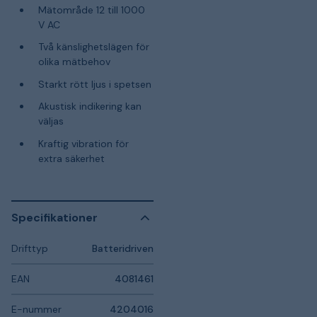
Mätområde 12 till 1000
V AC
Två känslighetslägen för
olika mätbehov
Starkt rött ljus i spetsen
Akustisk indikering kan
väljas
Kraftig vibration för
extra säkerhet
Specifikationer
Drifttyp
Batteridriven
EAN
4081461
E-nummer
4204016