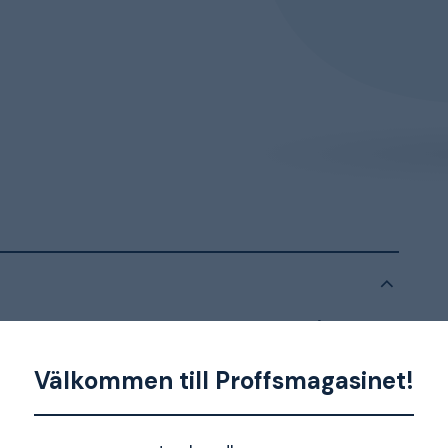
martphone, surfplatta etc. Adaptern har två
g med 2x1,2 A. USB-adaptern är lämplig att
ibel med alla 12/14/18 V FEIN-
Välkommen till Proffsmagasinet!