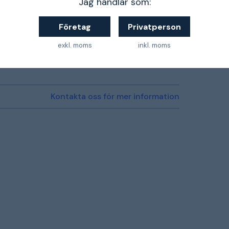
Jag handlar som:
Företag
Privatperson
exkl. moms
inkl. moms
4014586891439
Kontakta oss för mer information