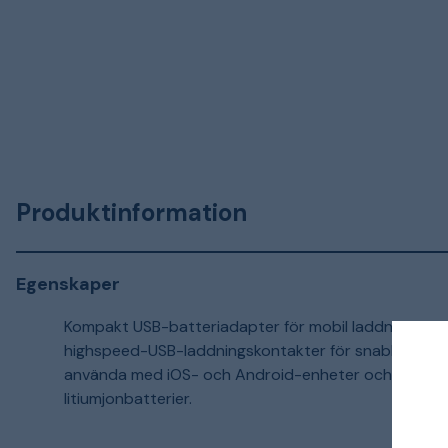
Produktinformation
Egenskaper
Kompakt USB-batteriadapter för mobil laddning av s
highspeed-USB-laddningskontakter för snabb laddnin
använda med iOS- och Android-enheter och är kompat
litiumjonbatterier.