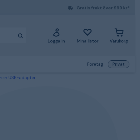
Gratis frakt över 999 kr*
Logga in
Mina listor
Varukorg
Företag
Privat
ein USB-adapter