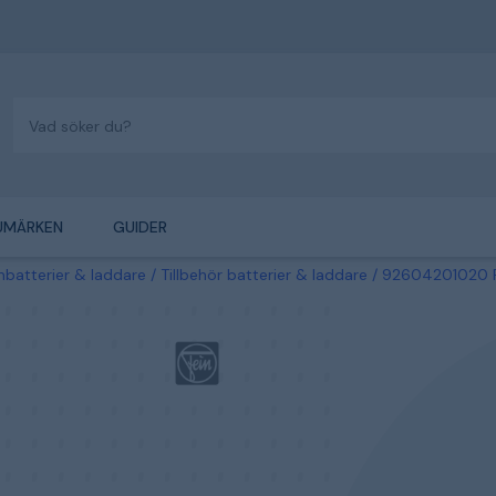
UMÄRKEN
GUIDER
nbatterier & laddare
Tillbehör batterier & laddare
92604201020 F