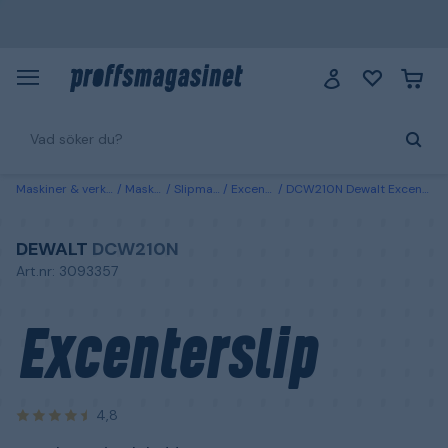
Maskiner & verktyg
Maskiner
Slipmaskiner
Excenterslipar
DCW210N Dewalt Excenterslip utan batteri och laddare
DEWALT
DCW210N
Art.nr: 3093357
Excenterslip
4,8