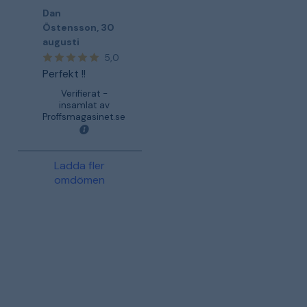
Dan
Östensson
,
30
augusti
5,0
Perfekt !!
Verifierat -
insamlat av
Proffsmagasinet.se
Ladda fler
omdömen