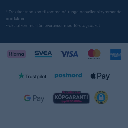
* Fraktkostnad kan tillkomma på tunga och/eller skrymmande
produkter
Frakt tillkommer för leveranser med företagspaket