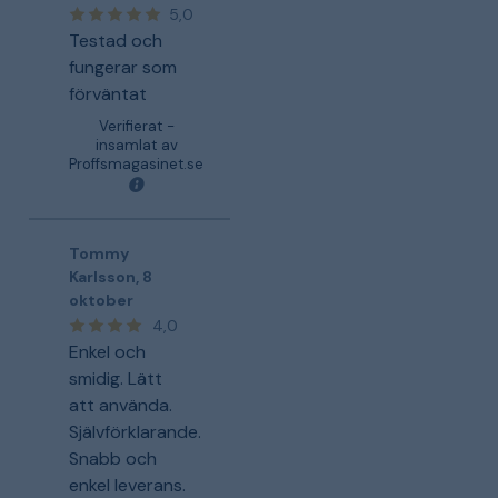
5,0
Testad och
fungerar som
förväntat
Verifierat -
insamlat av
Proffsmagasinet.se
Tommy
Karlsson
,
8
oktober
4,0
Enkel och
smidig. Lätt
att använda.
Självförklarande.
Snabb och
enkel leverans.