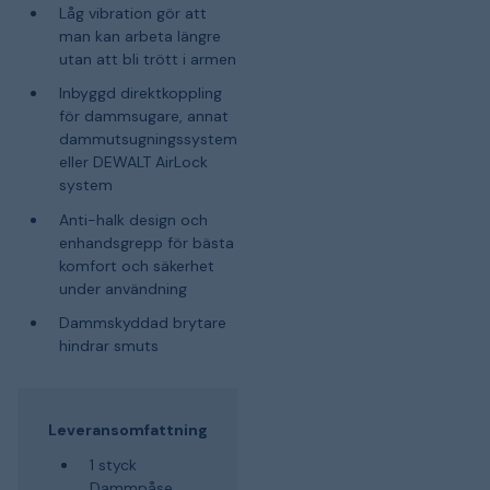
Låg vibration gör att
man kan arbeta längre
utan att bli trött i armen
Inbyggd direktkoppling
för dammsugare, annat
dammutsugningssystem
eller DEWALT AirLock
system
Anti-halk design och
enhandsgrepp för bästa
komfort och säkerhet
under användning
Dammskyddad brytare
hindrar smuts
Leveransomfattning
1 styck
Dammpåse