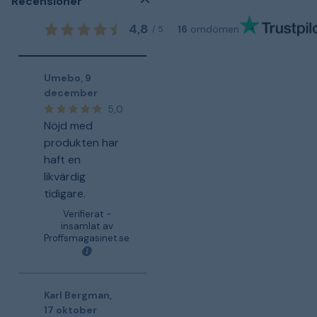
Recensioner
4,8
16
omdömen
/
5
Umebo
,
9
december
5,0
Nöjd med
produkten har
haft en
likvärdig
tidigare.
Verifierat -
insamlat av
Proffsmagasinet.se
Karl Bergman
,
17 oktober