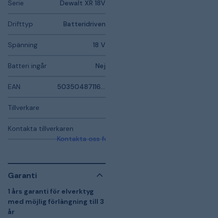
Serie
Dewalt XR 18V
Drifttyp
Batteridriven
Spänning
18 V
Batteri ingår
Nej
EAN
5035048711668
Tillverkare
Kontakta tillverkaren
Kontakta oss för mer information
Garanti
1 års garanti för elverktyg
med möjlig förlängning till 3
år