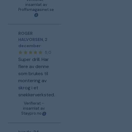
insamlat av
Proffsmagasinet.se
ROGER
HALVORSEN
,
2
december
5,0
Super drill. Har
flere av denne
som brukes til
montering av
skrog i et
snekkerverksted.
Verifierat -
insamlat av
Staypro.no