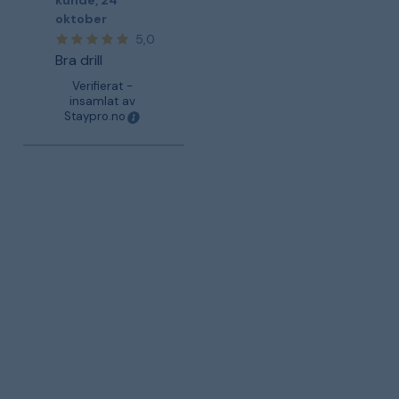
kunde
,
24
oktober
5,0
Bra drill
Verifierat -
insamlat av
Staypro.no