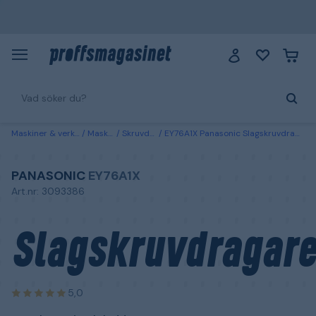
Maskiner & verktyg
Maskiner
Skruvdragare
EY76A1X Panasonic Slagskruvdragare utan batteri och laddare
PANASONIC
EY76A1X
Art.nr: 3093386
Slagskruvdragare
5,0