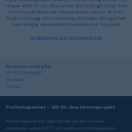
strävar alltid för att våra kunder ska bli riktigt nöjda. Som
ett kvitto på detta har vi bland annat utsetts till Årets
butik inom bygg och renovering på Prisjakt. Betyget här
ovan speglar våra kunders omdömen på Trustpilot.
Se alla betyg och recensioner här
Du kanske också gillar
AL-KO Snöslungor
Armacell
Zodiac
Proffsmagasinet – Allt för dina hemmaprojekt
Proffsmagasinet har hjälpt kunder på den nordiska
marknaden sedan 2007. I vår snabba och lättnavigerade