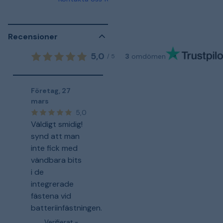
Recensioner
5,0
3
omdömen
/
5
Företag
,
27
mars
5,0
Väldigt smidig!
synd att man
inte fick med
vändbara bits
i de
integrerade
fästena vid
batteriinfästningen.
Verifierat -