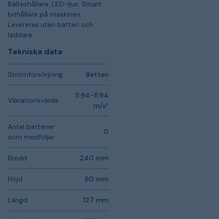
Bälteshållare. LED-ljus. Smart
bithållare på maskinen.
Levereras utan batteri och
laddare.
Tekniska data
Strömförsörjning
Batteri
11.94-11.94
Vibrationsvärde
m/s²
Antal batterier
0
som medföljer
Bredd
240 mm
Höjd
60 mm
Längd
127 mm