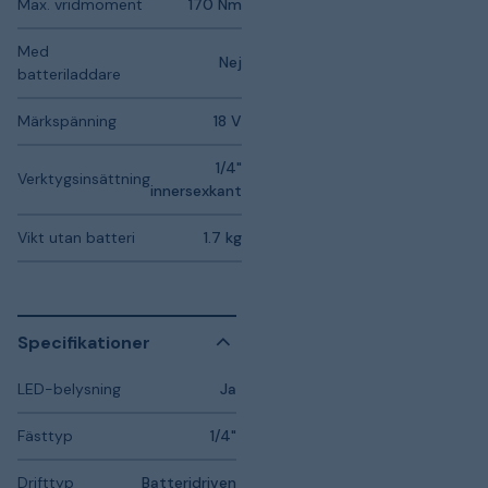
Max. vridmoment
170 Nm
Med
Nej
batteriladdare
Märkspänning
18 V
1/4"
Verktygsinsättning
innersexkant
Vikt utan batteri
1.7 kg
Specifikationer
LED-belysning
Ja
Fästtyp
1/4"
Drifttyp
Batteridriven