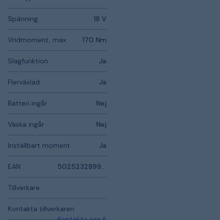
Spänning
18 V
Vridmoment, max
170 Nm
Slagfunktion
Ja
Flerväxlad
Ja
Batteri ingår
Nej
Väska ingår
Nej
Inställbart moment
Ja
EAN
5025232899661
Tillverkare
Kontakta tillverkaren
Kontakta oss för mer information