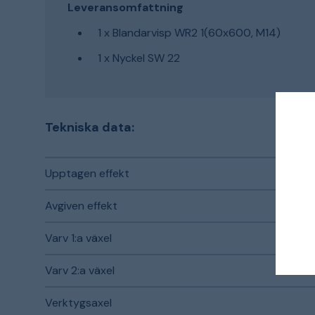
Leveransomfattning
1 x Blandarvisp WR2 1(60x600, M14)
1 x Nyckel SW 22
Tekniska data:
Upptagen effekt
Avgiven effekt
Varv 1:a växel
Varv 2:a växel
Verktygsaxel