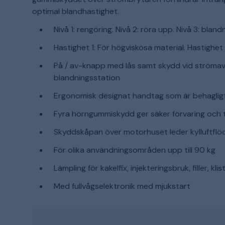
optimal blandhastighet.
Nivå 1: rengöring. Nivå 2: röra upp. Nivå 3: bland
Hastighet 1: För högviskösa material. Hastighet
På / av-knapp med lås samt skydd vid strömavbro
blandningsstation
Ergonomisk designat handtag som är behagligt
Fyra hörngummiskydd ger säker förvaring och 
Skyddskåpan över motorhuset leder kylluftflöd
För olika användningsområden upp till 90 kg
Lämpling för kakelfix, injekteringsbruk, filler, kli
Med fullvågselektronik med mjukstart