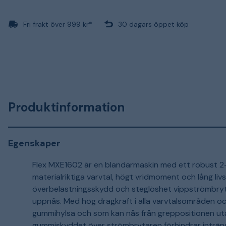
Fri frakt över 999 kr*
30 dagars öppet köp
Produktinformation
Egenskaper
Flex MXE1602 är en blandarmaskin med ett robust 2-
materialriktiga varvtal, högt vridmoment och lång li
överbelastningsskydd och steglöshet vippströmbrytar
uppnås. Med hög dragkraft i alla varvtalsområden 
gummihylsa och som kan nås från greppositionen utan
gummiskyddet över strömbrytaren förhindrar inträng