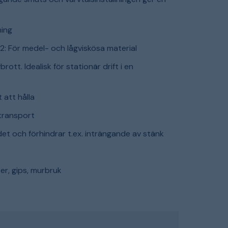
ning
 2: För medel- och lågviskösa material
tt. Idealisk för stationär drift i en
 att hålla
transport
et och förhindrar t.ex. inträngande av stänk
ster, gips, murbruk