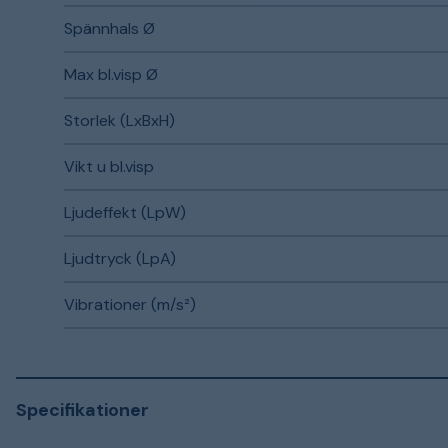
Spännhals Ø
Max bl.visp Ø
Storlek (LxBxH)
Vikt u bl.visp
Ljudeffekt (LpW)
Ljudtryck (LpA)
Vibrationer (m/s²)
Specifikationer