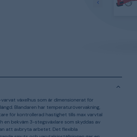
varvat växelhus som är dimensionerat för
vslängd. Blandaren har temperaturövervakning,
e för kontrollerad hastighet tills max varvtal
och en bekväm 3-stegsväxlare som skyddas av
 att avbryta arbetet. Det flexibla
ande smuts och varvtalsinställningen ger en