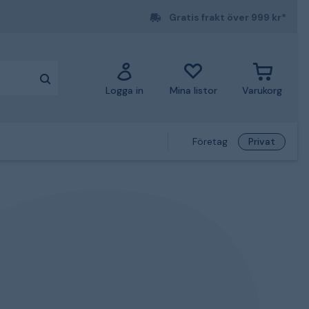
Gratis frakt över 999 kr*
Logga in
Mina listor
Varukorg
Företag
Privat