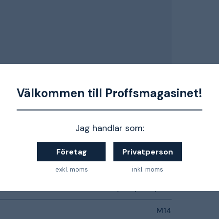
Välkommen till Proffsmagasinet!
1600 W
Jag handlar som:
925 W
Företag
Privatperson
0-210/325/530 /min
exkl. moms
inkl. moms
0-320/490/780 /min
M14