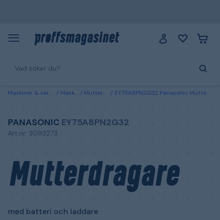
Maskiner & verktyg
Maskiner
Mutterdragare
EY75A8PN2G32 Panasonic Mutterdragare med batteri och laddare
PANASONIC
EY75A8PN2G32
Art.nr: 3093273
Mutterdragare
med batteri och laddare