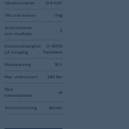
Vibrationsvärde
12.8 m/s²
Vikt utan batteri
1.1 kg
Antal batterier
2
som medföljer
Rotationshastighet
0-3000
på tomgång
Per/minut
Märkspänning
18 V
Max. vridmoment
280 Nm
Med
Ja
batteriladdare
Strömförsörjning
Batteri