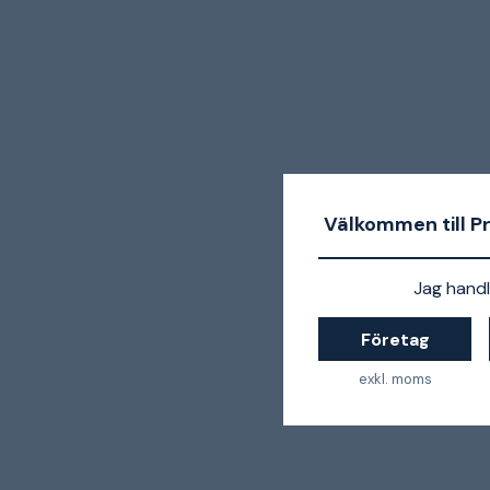
Välkommen till P
Jag handl
Företag
exkl. moms