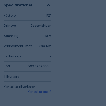
Specifikationer
Fästtyp
1/2"
Drifttyp
Batteridriven
Spänning
18 V
Vridmoment, max
280 Nm
Batteri ingår
Ja
EAN
5025232886456
Tillverkare
Kontakta tillverkaren
Kontakta oss för mer information