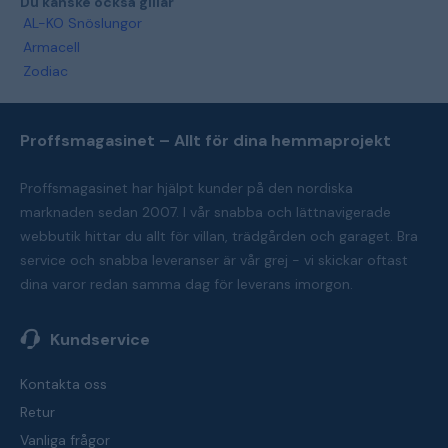
Du kanske också gillar
AL-KO Snöslungor
Armacell
Zodiac
Proffsmagasinet – Allt för dina hemmaprojekt
Proffsmagasinet har hjälpt kunder på den nordiska
marknaden sedan 2007. I vår snabba och lättnavigerade
webbutik hittar du allt för villan, trädgården och garaget. Bra
service och snabba leveranser är vår grej - vi skickar oftast
dina varor redan samma dag för leverans imorgon.
Kundservice
Kontakta oss
Retur
Vanliga frågor