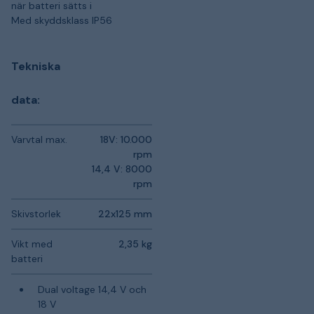
när batteri sätts i
Med skyddsklass IP56
Tekniska
data:
Varvtal max.
18V: 10.000
rpm
14,4 V: 8000
rpm
Skivstorlek
22x125 mm
Vikt med
2,35 kg
batteri
Dual voltage 14,4 V och
18 V