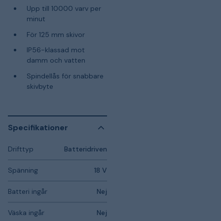
Upp till 10000 varv per
minut
För 125 mm skivor
IP56-klassad mot
damm och vatten
Spindellås för snabbare
skivbyte
Specifikationer
Drifttyp
Batteridriven
Spänning
18 V
Batteri ingår
Nej
Väska ingår
Nej