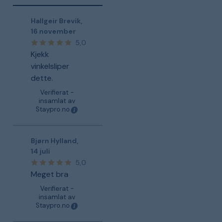
Hallgeir Brevik
,
16 november
5,0
Kjekk
vinkelsliper
dette.
Verifierat -
insamlat av
Staypro.no
Bjørn Hylland
,
14 juli
5,0
Meget bra
Verifierat -
insamlat av
Staypro.no