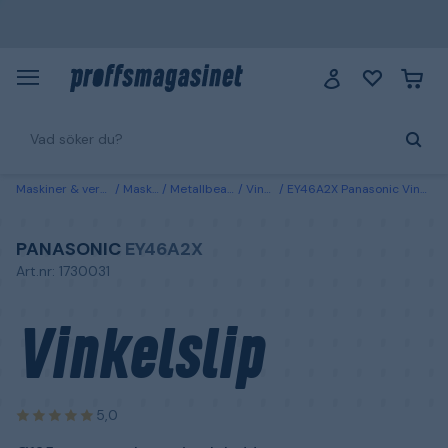
Maskiner & verktyg
Maskiner
Metallbearbetning
Vinkelslipar
EY46A2X Panasonic Vinkelslip Ø125 mm, utan batteri och laddare
PANASONIC
EY46A2X
Art.nr: 1730031
Vinkelslip
5,0