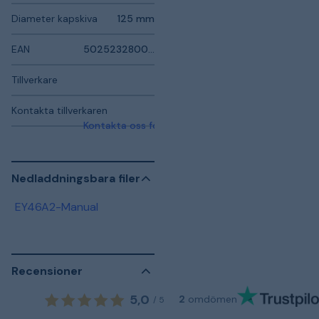
Diameter kapskiva
125 mm
EAN
5025232800070
Tillverkare
Kontakta tillverkaren
Kontakta oss för mer information
Nedladdningsbara filer
EY46A2-Manual
Recensioner
5,0
2
omdömen
/
5