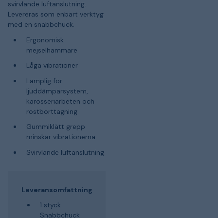
svirvlande luftanslutning.
Levereras som enbart verktyg
med en snabbchuck.
Ergonomisk
mejselhammare
Låga vibrationer
Lämplig för
ljuddämparsystem,
karosseriarbeten och
rostborttagning
Gummiklätt grepp
minskar vibrationerna
Svirvlande luftanslutning
Leveransomfattning
1 styck
Snabbchuck