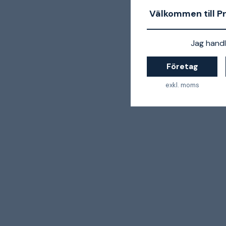
Välkommen till P
Jag handl
Företag
exkl. moms