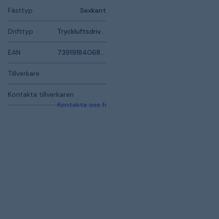
Fästtyp
Sexkant
Drifttyp
Tryckluftsdriven
EAN
7391918406804
Tillverkare
Kontakta tillverkaren
Kontakta oss för mer information