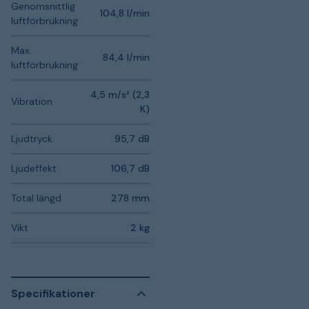
Genomsnittlig
104,8 l/min
luftförbrukning
Max.
84,4 l/min
luftförbrukning
4,5 m/s² (2,3
Vibration
K)
Ljudtryck
95,7 dB
Ljudeffekt
106,7 dB
Total längd
278 mm
Vikt
2 kg
Specifikationer