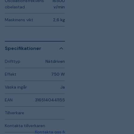
Oscillationsfrekvens
16500
obelastad
v/min
Maskinens vikt
2,6 kg
Specifikationer
Drifttyp
Nätdriven
Effekt
750 W
Väska ingår
Ja
EAN
3165140441155
Tillverkare
Kontakta tillverkaren
Kontakta oss för mer information