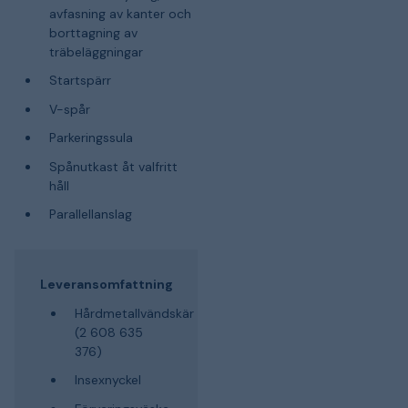
avfasning av kanter och
borttagning av
träbeläggningar
Startspärr
V-spår
Parkeringssula
Spånutkast åt valfritt
håll
Parallellanslag
Leveransomfattning
Hårdmetallvändskär
(2 608 635
376)
Insexnyckel