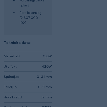
Förvaringsväska
i plast
Parallellanslag
(2 607 000
102)
Tekniska data:
Märkeffekt
750W
Uteffekt
420W
Spåndjup
0-3,1 mm
Falsdjup
0-9 mm
Hyvelbredd
82 mm