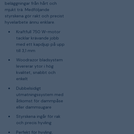
beläggningar från hårt och
mjukt trä. Medföljande
styrskena gör rakt och precist
hyvelarbete ännu enklare.
Kraftfull 750 W-motor
tacklar krävande jobb
med ett kapdjup på upp
till 3,1 mm
Woodrazor bladsystem
levererar ytor i hög
kvalitet, snabbt och
enkelt
Dubbelsidigt
utmatningssystem med
åtkomst för dammpåse
eller dammsugare
Styrskena ingår för rak
och precis hyvling
Perfekt för hyvling,