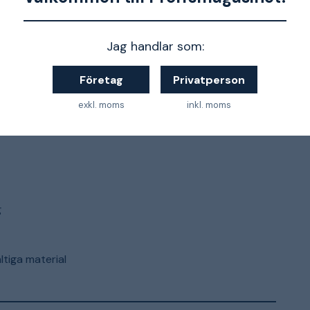
2 bar
Jag handlar som:
170 l/min
Företag
Privatperson
0,7 kg
exkl. moms
inkl. moms
g
ltiga material