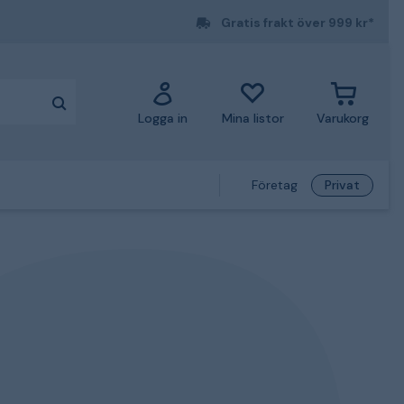
Gratis frakt över 999 kr*
Logga in
Mina listor
Varukorg
Företag
Privat