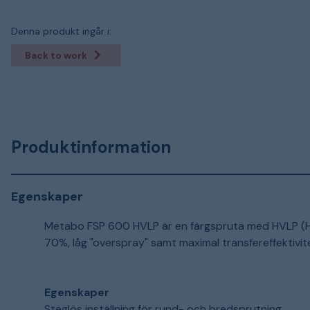
Denna produkt ingår i:
Back to work
Produktinformation
Egenskaper
Metabo FSP 600 HVLP är en färgspruta med HVLP (Hi
70%, låg "overspray" samt maximal transfereffektivitet
Egenskaper
Steglös inställning för rund- och bredsprutning