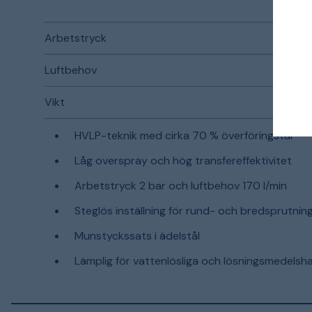
Arbetstryck
Luftbehov
Vikt
HVLP-teknik med cirka 70 % överföringstal
Låg overspray och hög transfereffektivitet
Arbetstryck 2 bar och luftbehov 170 l/min
Steglös inställning för rund- och bredsprutnin
Munstyckssats i ädelstål
Lämplig för vattenlösliga och lösningsmedelsha