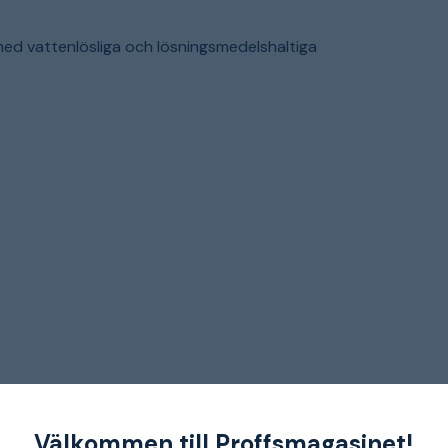
med vattenlösliga och lösningsmedelshaltiga
Välkommen till Proffsmagasinet!