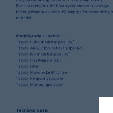
Enkel att rengöra, för bästa precision och livslängd
Munstyckssats av ädelstål, lämpligt för användning 
material
Medföljande tillbehör
1 styck. EURO insticksnippel 1/4"
1 styck. ARO/Orion insticksnippel 1/4"
1 styck. ISO insticksnippel 1/4"
1 styck. Plastbägare 0,6 l
1 styck. Filter
1 styck. Munstycke Ø 1,3 mm
1 styck. Rengöringsborste
1 styck. Monteringsnyckel
Tekniska data: