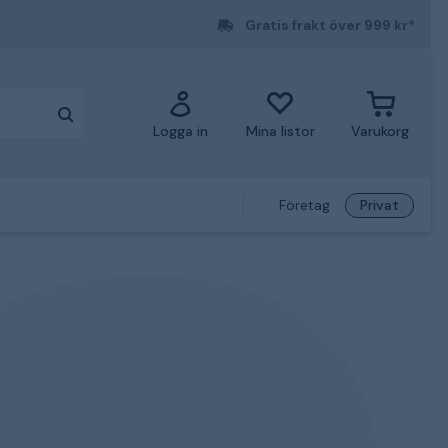
Gratis frakt över 999 kr*
Logga in
Mina listor
Varukorg
Företag
Privat