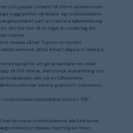
ter och passar utmärkt till större arbeten inom
höga noggrannhet så lämpar sig rotationslasern
väl genomtänkt sätt att hantera självnivellering
t, det hör mer till en regel än undantag att
ller stanna.
t inte önskas så har Topcon en mycket
 släcka sektorer, alltså enbart släppa ut laserljus
r konstruerad för att ge användaren en ökad
d upp till 100 timmar, elektronisk avskärmning och
ntrollpanelen eller på en fullfunktions
Fjärrkontrollen har samma gränssnitt som lasern,
r rotationslasern kompatibel med ett 5/8"-
kan du styra rotationslaserns alla funktioner
akgrundsbelyst display med hög
kontrast
.