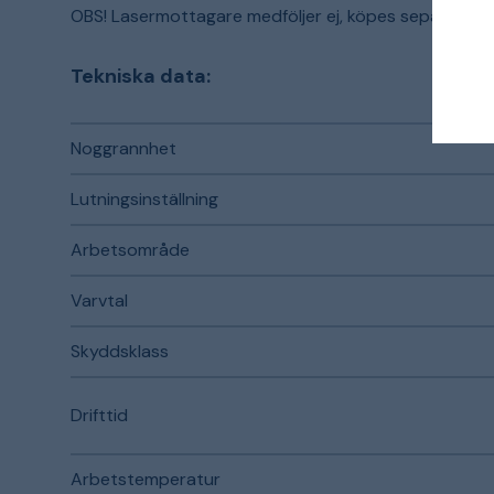
OBS! Lasermottagare medföljer ej, köpes separat.
Tekniska data:
Noggrannhet
Lutningsinställning
Arbetsområde
Varvtal
Skyddsklass
Drifttid
Arbetstemperatur