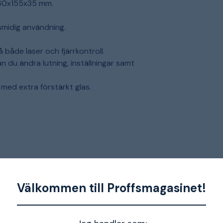
60x155x35 mm.
 smidig användning.
både laser och fjärrkontroll.
n du ändra lutning, inställningar samt
 med extra förstärkt glas.
Välkommen till Proffsmagasinet!