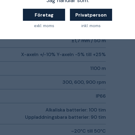
Jag handlar som:
Företag
Privatperson
exkl. moms
inkl. moms
±1,7 mm / 50 m
X-axeln +/-10% Y-axeln -5% till +25%
1100 m
300, 600, 900 rpm
IP66
Alkaliska batterier: 100 tim
Uppladdningsbara batterier: 90 tim
–20°C till 50°C