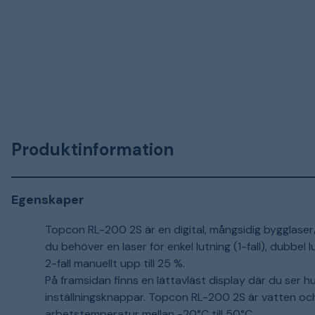
Produktinformation
Egenskaper
Topcon RL-200 2S är en digital, mångsidig bygglaser
du behöver en laser för enkel lutning (1-fall), dubbel l
2-fall manuellt upp till 25 %.
På framsidan finns en lättavläst display där du ser hu
inställningsknappar. Topcon RL-200 2S är vatten o
arbetstemperatur mellan -20°C till 50°C.