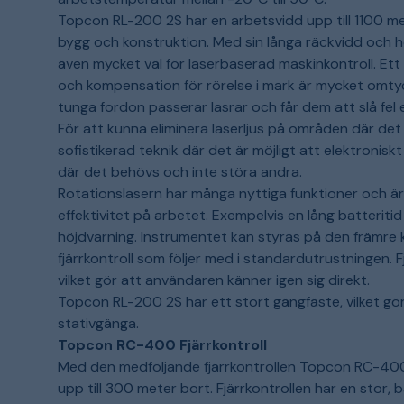
Topcon RL-200 2S har en arbetsvidd upp till 1100 me
bygg och konstruktion. Med sin långa räckvidd och 
även mycket väl för laserbaserad maskinkontroll. Ett 
och kompensation för rörelse i mark är mycket omtyck
tunga fordon passerar lasrar och får dem att slå fel e
För att kunna eliminera laserljus på områden där de
sofistikerad teknik där det är möjligt att elektroniskt
där det behövs och inte störa andra.
Rotationslasern har många nyttiga funktioner och ä
effektivitet på arbetet. Exempelvis en lång batteriti
höjdvarning. Instrumentet kan styras på den främre ko
fjärrkontroll som följer med i standardutrustningen. 
vilket gör att användaren känner igen sig direkt.
Topcon RL-200 2S har ett stort gängfäste, vilket gö
stativgänga.
Topcon RC-400 Fjärrkontroll
Med den medföljande fjärrkontrollen Topcon RC-400 
upp
till
300
meter
bort
.
Fjärrkontrollen
har en stor,
b