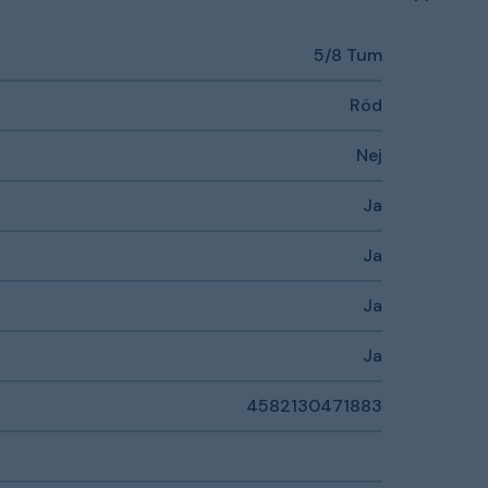
5/8 Tum
Röd
Nej
Ja
Ja
Ja
Ja
4582130471883