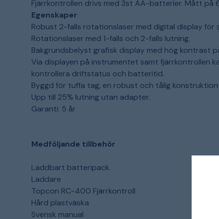
Fjärrkontrollen drivs med 3st AA-batterier.
Mått på 
Egenskaper
Robust 2-falls rotationslaser med digital display för
Rotationslaser med 1-falls och 2-falls lutning.
Bakgrundsbelyst grafisk display med hög kontrast på 
Via displayen på instrumentet samt fjärrkontrollen ka
kontrollera driftstatus och batteritid.
Byggd för tuffa tag, en robust och tålig konstruktion
Upp till 25% lutning utan adapter.
Garanti: 5 år
Medföljande tillbehör
Laddbart batteripack
Laddare
Topcon RC-400 Fjärrkontroll
Hård plastväska
Svensk manual