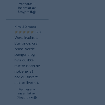
Verifierat -
insamlat av
Staypro.fi
Kim
,
30 mars
5,0
Wera kvalitet.
Buy once, cry
once. Verdt
pengene og
hvis du ikke
mister noen av
nøklene, så
har du sikkert
settet livet ut.
Verifierat -
insamlat av
Staypro.no