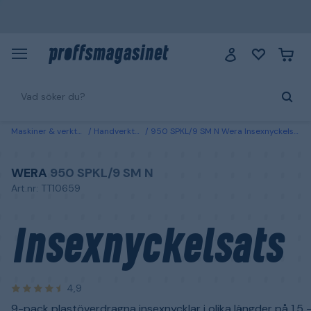
Maskiner & verktyg
Handverktyg
950 SPKL/9 SM N Wera Insexnyckelsats
WERA
950 SPKL/9 SM N
Art.nr: TT10659
Insexnyckelsats
4,9
9-pack plastöverdragna insexnycklar i olika längder på 1,5 