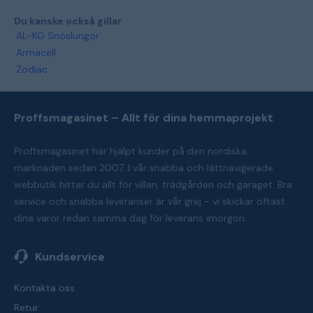
Du kanske också gillar
AL-KO Snöslungor
Armacell
Zodiac
Proffsmagasinet – Allt för dina hemmaprojekt
Proffsmagasinet har hjälpt kunder på den nordiska
marknaden sedan 2007. I vår snabba och lättnavigerade
webbutik hittar du allt för villan, trädgården och garaget. Bra
service och snabba leveranser är vår grej - vi skickar oftast
dina varor redan samma dag för leverans imorgon.
Kundservice
Kontakta oss
Retur