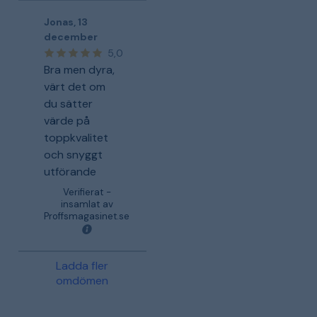
Jonas
,
13
december
5,0
Bra men dyra,
värt det om
du sätter
värde på
toppkvalitet
och snyggt
utförande
Verifierat -
insamlat av
Proffsmagasinet.se
Ladda fler
omdömen