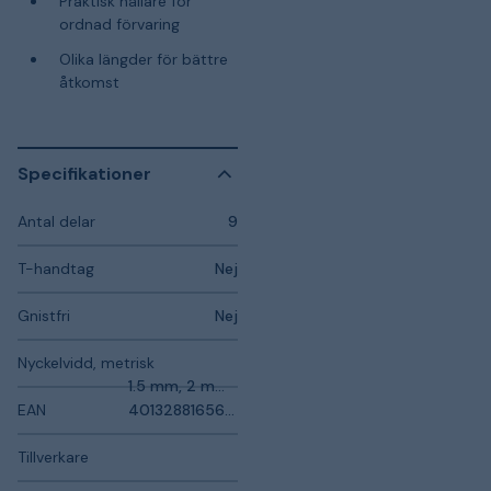
Praktisk hållare för
ordnad förvaring
Olika längder för bättre
åtkomst
Specifikationer
Antal delar
9
T-handtag
Nej
Gnistfri
Nej
Nyckelvidd, metrisk
1.5 mm, 2 mm, 2.5 mm, 3 mm, 4 mm, 5 mm, 6 mm, 8 mm, 10 mm
EAN
4013288165688
Tillverkare