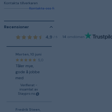
Kontakta tillverkaren
Kontakta oss för mer information
Recensioner
4,9
14
omdömen
/
5
Morten
,
10 juni
5,0
Tåler mye,
gode å jobbe
med
Verifierat -
insamlat av
Staypro.no
Fredrik Steen
,