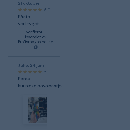
21 oktober
5,0
Bästa
verktyget
Verifierat -
insamlat av
Proffsmagasinet.se
Juho
,
24 juni
5,0
Paras
kuusiokoloavainsarja!