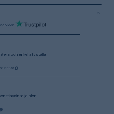
mdömen
tera och enkel att ställa
asinet.se
nttiavainta ja olen