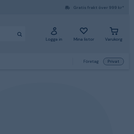
Gratis frakt över 999 kr*
Logga in
Mina listor
Varukorg
Företag
Privat