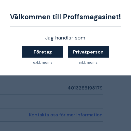
Välkommen till Proffsmagasinet!
Jag handlar som:
Företag
Privatperson
exkl. moms
inkl. moms
4013288193179
Kontakta oss för mer information