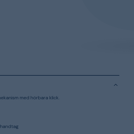
mekanism med hörbara klick.
shandtag