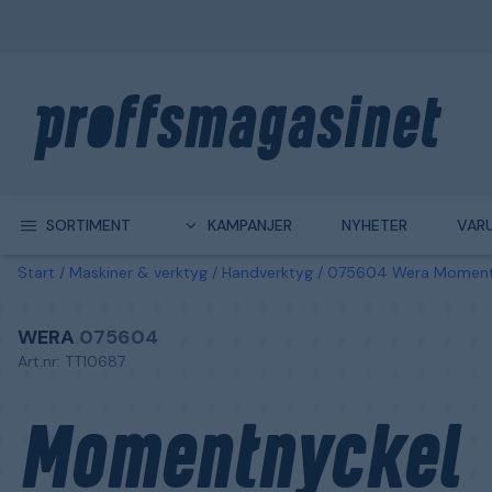
SORTIMENT
KAMPANJER
NYHETER
VAR
Start
Maskiner & verktyg
Handverktyg
075604 Wera Moment
WERA
075604
Art.nr: TT10687
Momentnyckel