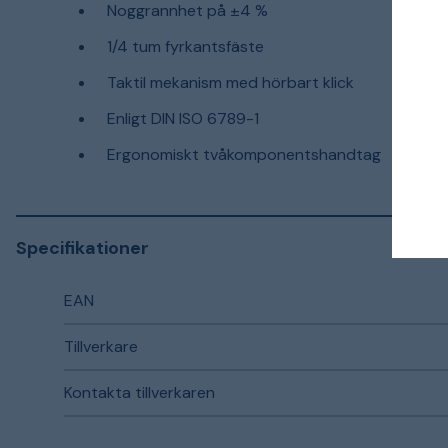
Noggrannhet på ±4 %
1/4 tum fyrkantsfäste
Taktil mekanism med hörbart klick
Enligt DIN ISO 6789-1
Ergonomiskt tvåkomponentshandtag
Specifikationer
EAN
Tillverkare
Kontakta tillverkaren