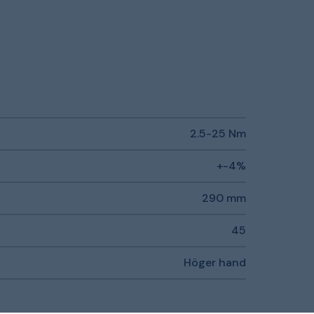
2.5-25 Nm
+-4%
290 mm
45
Höger hand