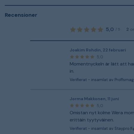
Recensioner
5,0
2
o
/
5
Joakim Rohdin
,
22 februari
5,0
Momentnyckeln är lätt att han
in.
Verifierat - insamlat av Proffsmag
Jorma Makkonen
,
11 juni
5,0
Omistan nyt kolme Wera mome
erittäin tyytyväinen.
Verifierat - insamlat av Staypro.fi