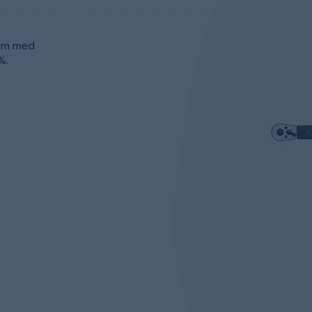
ism med
%.