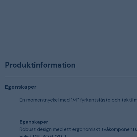
Produktinformation
Egenskaper
En momentnyckel med 1/4" fyrkantsfäste och taktil 
Egenskaper
Robust design med ett ergonomiskt tvåkomponent
Enligt DIN ISO 6789-1