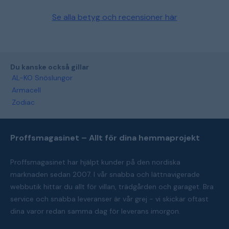
Se alla betyg och recensioner här
Du kanske också gillar
AL-KO Snöslungor
Armacell
Zodiac
Proffsmagasinet – Allt för dina hemmaprojekt
Proffsmagasinet har hjälpt kunder på den nordiska
marknaden sedan 2007. I vår snabba och lättnavigerade
webbutik hittar du allt för villan, trädgården och garaget. Bra
service och snabba leveranser är vår grej - vi skickar oftast
dina varor redan samma dag för leverans imorgon.