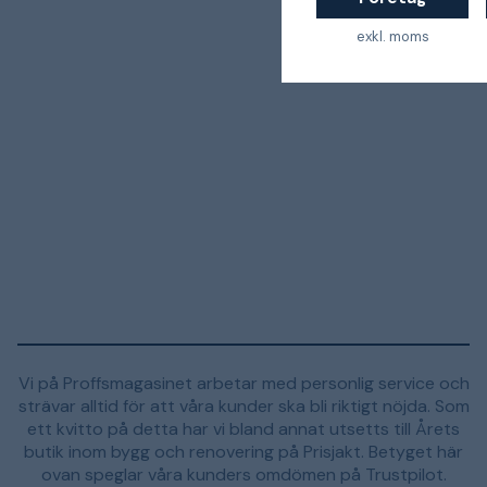
exkl. moms
Vi på Proffsmagasinet arbetar med personlig service och
strävar alltid för att våra kunder ska bli riktigt nöjda. Som
ett kvitto på detta har vi bland annat utsetts till Årets
butik inom bygg och renovering på Prisjakt. Betyget här
ovan speglar våra kunders omdömen på Trustpilot.