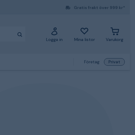
Gratis frakt över 999 kr*
Logga in
Mina listor
Varukorg
Företag
Privat