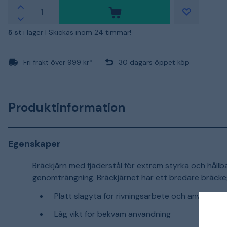
5 st
i lager |
Skickas inom 24 timmar!
Fri frakt över 999 kr*
30 dagars öppet köp
Produktinformation
Egenskaper
Bräckjärn med fjäderstål för extrem styrka och hållb
genomträngning. Bräckjärnet har ett bredare bräcke
Platt slagyta för rivningsarbete och användn
Låg vikt för bekväm användning