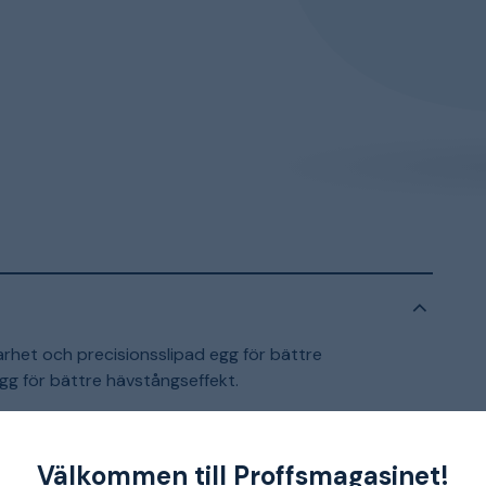
arhet och precisionsslipad egg för bättre
gg för bättre hävstångseffekt.
ing med hammare
Välkommen till Proffsmagasinet!