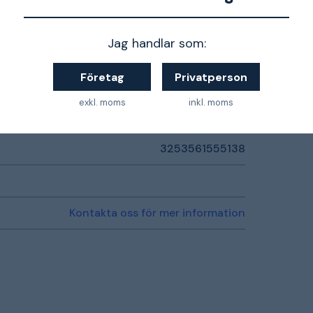
Jag handlar som:
Företag
Privatperson
Stål
exkl. moms
inkl. moms
750 mm
3253561555138
Kontakta oss för mer information