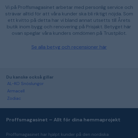
Vi på Proffsmagasinet arbetar med personlig service och
strävar alltid för att våra kunder ska bli riktigt nöjda. Som
ett kvitto på detta har vi bland annat utsetts till Årets
butik inom bygg och renovering på Prisjakt. Betyget här
ovan speglar våra kunders omdömen på Trustpilot.
Se alla betyg och recensioner här
Du kanske också gillar
AL-KO Snöslungor
Armacell
Zodiac
Proffsmagasinet – Allt för dina hemmaprojekt
Proffsmagasinet har hjälpt kunder på den nordiska