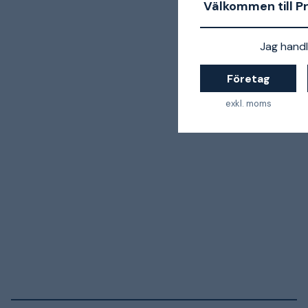
Välkommen till P
Jag handl
Företag
exkl. moms