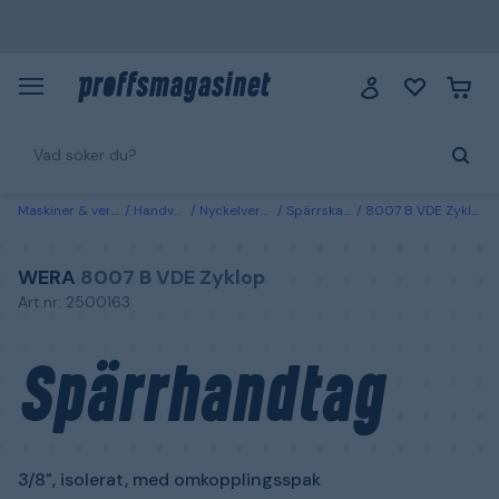
Maskiner & verktyg
Handverktyg
Nyckelverktyg & hylsor
Spärrskaft & momentnycklar
8007 B VDE Zyklop Wera Spärrhandtag 3/8", isolerat, med omkopplingsspak
WERA
8007 B VDE Zyklop
Art.nr: 2500163
Spärrhandtag
3/8", isolerat, med omkopplingsspak