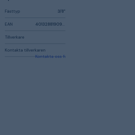
Fästtyp
3/8"
EAN
4013288190963
Tillverkare
Kontakta tillverkaren
Kontakta oss för mer information