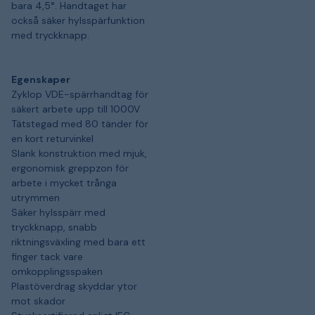
bara 4,5°. Handtaget har
också säker hylsspärfunktion
med tryckknapp.
Egenskaper
Zyklop VDE-spärrhandtag för
säkert arbete upp till 1000V
Tätstegad med 80 tänder för
en kort returvinkel
Slank konstruktion med mjuk,
ergonomisk greppzon för
arbete i mycket trånga
utrymmen
Säker hylsspärr med
tryckknapp, snabb
riktningsväxling med bara ett
finger tack vare
omkopplingsspaken
Plastöverdrag skyddar ytor
mot skador