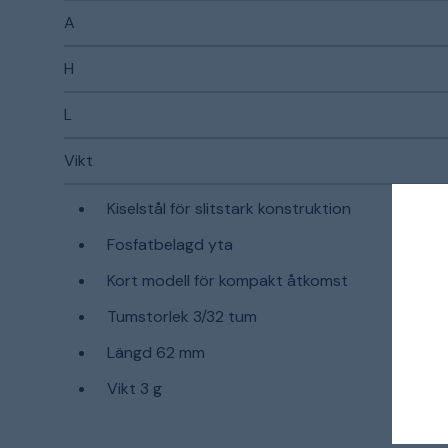
A
H
L
Vikt
Kiselstål för slitstark konstruktion
Fosfatbelagd yta
Kort modell för kompakt åtkomst
Tumstorlek 3/32 tum
Längd 62 mm
Vikt 3 g