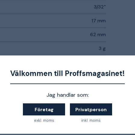
3/32"
17 mm
62 mm
3 g
Välkommen till Proffsmagasinet!
Jag handlar som:
Företag
Privatperson
exkl. moms
inkl. moms