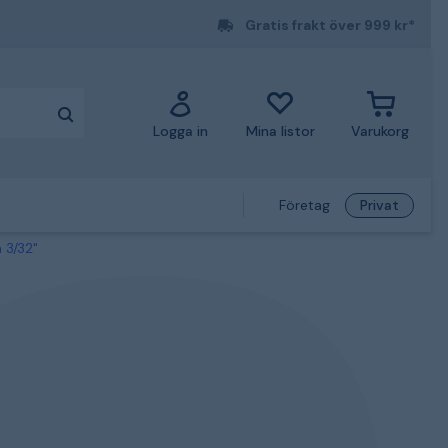
Gratis frakt över 999 kr*
Logga in
Mina listor
Varukorg
Företag
Privat
 3/32"