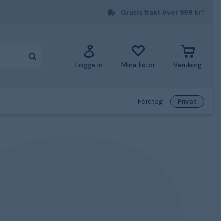
Gratis frakt över 999 kr*
Logga in
Mina listor
Varukorg
Företag
Privat