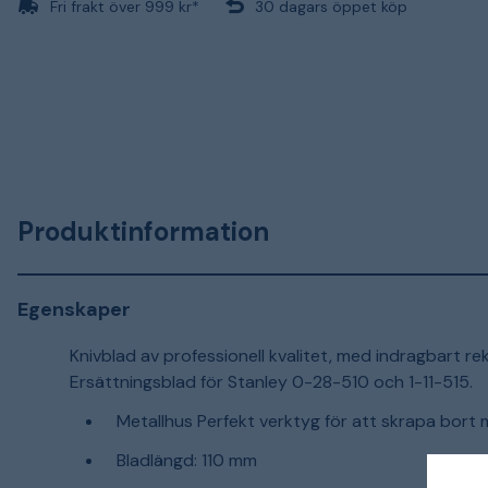
Fri frakt över 999 kr*
30 dagars öppet köp
Produktinformation
Egenskaper
Knivblad av professionell kvalitet, med indragbart r
Ersättningsblad för Stanley 0-28-510 och 1-11-515.
Metallhus Perfekt verktyg för att skrapa bort 
Bladlängd: 110 mm