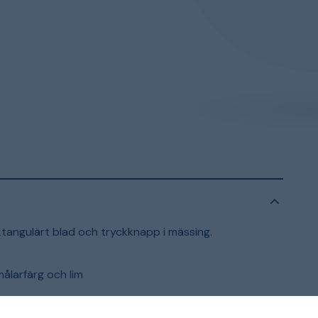
ektangulärt blad och tryckknapp i mässing.
målarfärg och lim