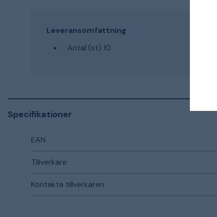
Leveransomfattning
Antal (st) 10
Specifikationer
EAN
Tillverkare
Kontakta tillverkaren