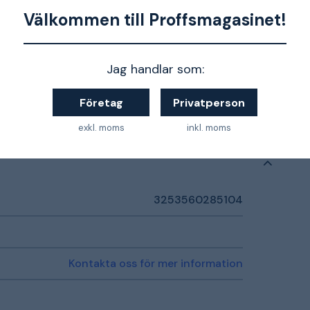
Välkommen till Proffsmagasinet!
Jag handlar som:
Företag
Privatperson
exkl. moms
inkl. moms
3253560285104
Kontakta oss för mer information