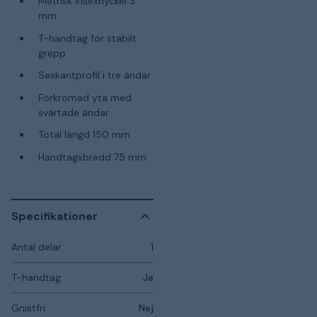
Metrisk insexnyckel 3
mm
T-handtag för stabilt
grepp
Sexkantprofil i tre ändar
Förkromad yta med
svärtade ändar
Total längd 150 mm
Handtagsbredd 75 mm
Specifikationer
Antal delar
1
T-handtag
Ja
Gnistfri
Nej