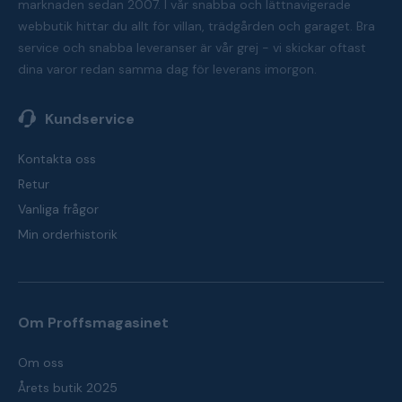
marknaden sedan 2007. I vår snabba och lättnavigerade
webbutik hittar du allt för villan, trädgården och garaget. Bra
service och snabba leveranser är vår grej - vi skickar oftast
dina varor redan samma dag för leverans imorgon.
Kundservice
Kontakta oss
Retur
Vanliga frågor
Min orderhistorik
Om Proffsmagasinet
Om oss
Årets butik 2025