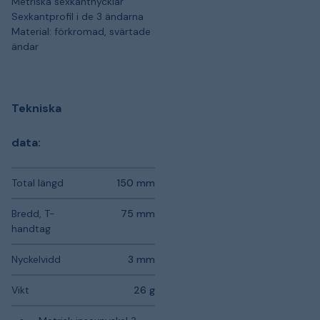
Metriska sexkantnycklar
Sexkantprofil i de 3 ändarna
Material: förkromad, svärtade
ändar
Tekniska
data:
Total längd
150 mm
Bredd, T-
75 mm
handtag
Nyckelvidd
3 mm
Vikt
26 g