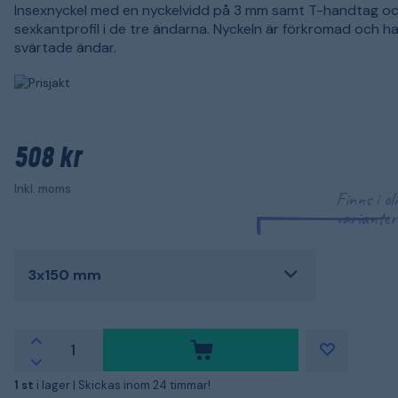
Insexnyckel med en nyckelvidd på 3 mm samt T-handtag o
sexkantprofil i de tre ändarna. Nyckeln är förkromad och ha
svärtade ändar.
508 kr
Inkl. moms
Finns i ol
varianter
3x150 mm
1 st
i lager |
Skickas inom 24 timmar!