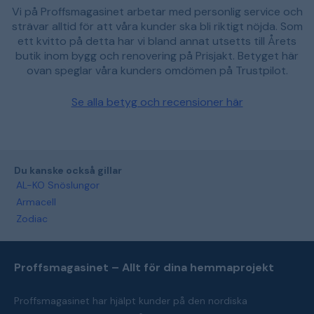
Vi på Proffsmagasinet arbetar med personlig service och
strävar alltid för att våra kunder ska bli riktigt nöjda. Som
ett kvitto på detta har vi bland annat utsetts till Årets
butik inom bygg och renovering på Prisjakt. Betyget här
ovan speglar våra kunders omdömen på Trustpilot.
Se alla betyg och recensioner här
Du kanske också gillar
AL-KO Snöslungor
Armacell
Zodiac
Proffsmagasinet – Allt för dina hemmaprojekt
Proffsmagasinet har hjälpt kunder på den nordiska