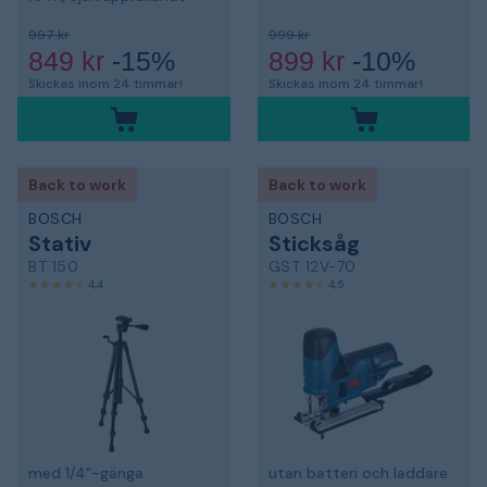
997 kr
999 kr
849 kr
-15%
899 kr
-10%
Skickas inom 24 timmar!
Skickas inom 24 timmar!
Back to work
Back to work
BOSCH
BOSCH
Stativ
Sticksåg
BT 150
GST 12V-70
4,4
4,5
med 1/4"-gänga
utan batteri och laddare