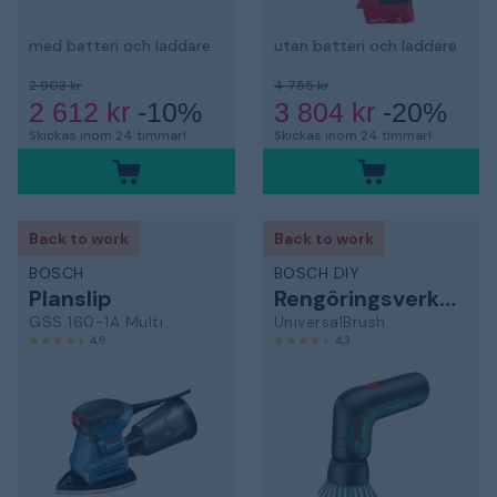
med batteri och laddare
utan batteri och laddare
2 903 kr
4 755 kr
2 612 kr
-10%
3 804 kr
-20%
Skickas inom 24 timmar!
Skickas inom 24 timmar!
Back to work
Back to work
BOSCH
BOSCH DIY
Planslip
Rengöringsverktyg
GSS 160-1A Multi
UniversalBrush
4,6
4,3