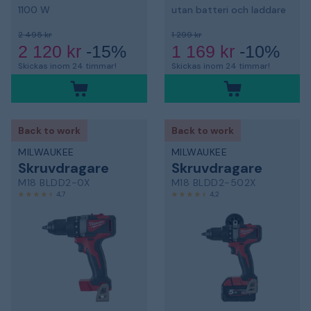
1100 W
utan batteri och laddare
2 495 kr
1 299 kr
2 120 kr
-15%
1 169 kr
-10%
Skickas inom 24 timmar!
Skickas inom 24 timmar!
Back to work
Back to work
MILWAUKEE
MILWAUKEE
Skruvdragare
Skruvdragare
M18 BLDD2-0X
M18 BLDD2-502X
4,7
4,2