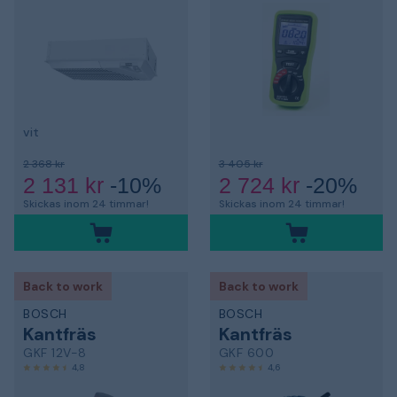
vit
2 368 kr
3 405 kr
2 131 kr
-10%
2 724 kr
-20%
Skickas inom 24 timmar!
Skickas inom 24 timmar!
Back to work
Back to work
BOSCH
BOSCH
Kantfräs
Kantfräs
GKF 12V-8
GKF 600
4,8
4,6