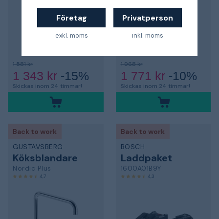
Företag
Privatperson
exkl. moms
inkl. moms
1 581 kr
1 968 kr
1 343 kr
-15%
1 771 kr
-10%
Skickas inom 24 timmar!
Skickas inom 24 timmar!
Back to work
Back to work
GUSTAVSBERG
BOSCH
Köksblandare
Laddpaket
Nordic Plus
1600A01B9Y
4,7
4,3