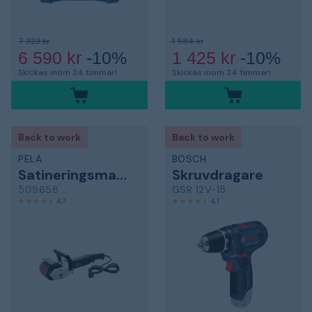
7 323 kr
1 584 kr
6 590 kr
-10%
1 425 kr
-10%
Skickas inom 24 timmar!
Skickas inom 24 timmar!
Back to work
Back to work
PELA
BOSCH
Satineringsmaskin
Skruvdragare
509658
GSR 12V-15
4,7
4,7