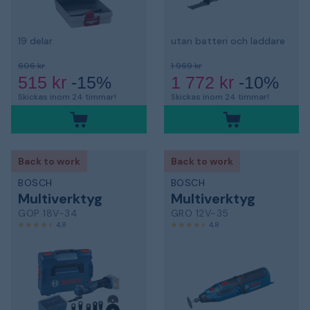
19 delar
utan batteri och laddare
606 kr
1 969 kr
515 kr
-15%
1 772 kr
-10%
Skickas inom 24 timmar!
Skickas inom 24 timmar!
Back to work
Back to work
BOSCH
BOSCH
Multiverktyg
Multiverktyg
GOP 18V-34
GRO 12V-35
4,8
4,8