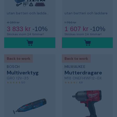
utan batteri och laddare, med tillbehör
utan batteri och laddare
4 259 kr
1 786 kr
3 833 kr
-10%
1 607 kr
-10%
Skickas inom 24 timmar!
Skickas inom 24 timmar!
Back to work
Back to work
BOSCH
MILWAUKEE
Multiverktyg
Mutterdragare
GRO 12V-35
M18 ONEFHIWF12-0X
5,0
4,8