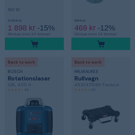
180 W
2 234 kr
534 kr
1 898 kr
-15%
469 kr
-12%
Skickas inom 24 timmar!
Skickas inom 24 timmar!
Back to work
Back to work
BOSCH
MILWAUKEE
Rotationslaser
Rullvagn
GRL 400 H
4932471068 Packout
4,5
4,8