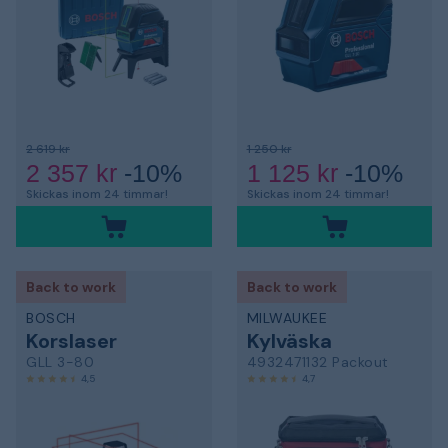
2 619 kr
1 250 kr
2 357 kr
-10%
1 125 kr
-10%
Skickas inom 24 timmar!
Skickas inom 24 timmar!
Back to work
Back to work
BOSCH
MILWAUKEE
Korslaser
Kylväska
GLL 3-80
4932471132 Packout
4,5
4,7