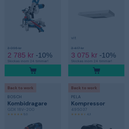
vit
3 095 kr
3 417 kr
2 785 kr
-10%
3 075 kr
-10%
Skickas inom 24 timmar!
Skickas inom 24 timmar!
Back to work
Back to work
BOSCH
PELA
Kombidragare
Kompressor
GDX 18V-200
495037
5,0
4,3