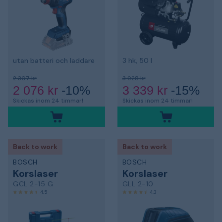
utan batteri och laddare
3 hk, 50 l
2 307 kr
3 928 kr
2 076 kr
-10%
3 339 kr
-15%
Skickas inom 24 timmar!
Skickas inom 24 timmar!
Back to work
Back to work
BOSCH
BOSCH
Korslaser
Korslaser
GCL 2-15 G
GLL 2-10
4,5
4,3