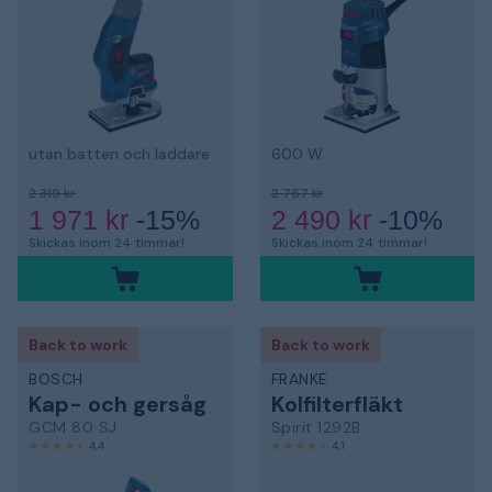
utan batteri och laddare
600 W
2 319 kr
2 767 kr
1 971 kr
-15%
2 490 kr
-10%
Skickas inom 24 timmar!
Skickas inom 24 timmar!
Back to work
Back to work
BOSCH
FRANKE
Kap- och gersåg
Kolfilterfläkt
GCM 80 SJ
Spirit 1292B
4,4
4,1