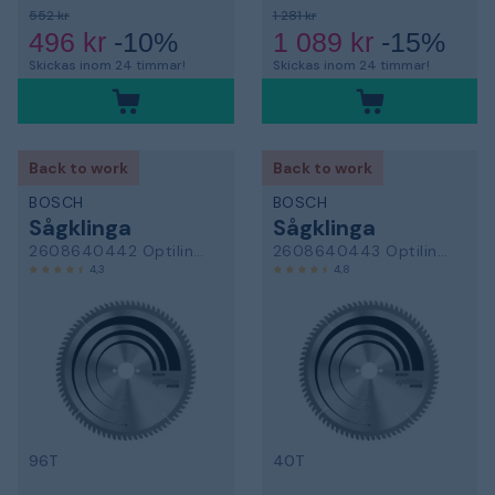
552 kr
1 281 kr
496 kr
-10%
1 089 kr
-15%
Skickas inom 24 timmar!
Skickas inom 24 timmar!
Back to work
Back to work
BOSCH
BOSCH
Sågklinga
Sågklinga
2608640442 Optiline Wood
2608640443 Optiline Wood
4,3
4,8
96T
40T