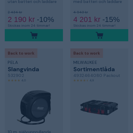
utan batteri och laddare
med batteri och laddare
2 434 kr
4 943 kr
2 190 kr
-10%
4 201 kr
-15%
Skickas inom 24 timmar!
Skickas inom 24 timmar!
Back to work
Back to work
PELA
MILWAUKEE
Slangvinda
Sortimentlåda
532902
4932464080 Packout
4,0
4,9
10 m, självupprullande