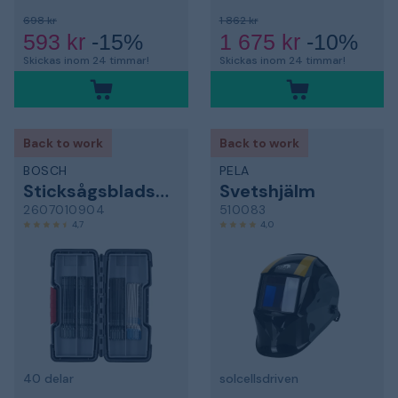
698 kr
1 862 kr
593 kr
-15%
1 675 kr
-10%
Skickas inom 24 timmar!
Skickas inom 24 timmar!
Back to work
Back to work
BOSCH
PELA
Sticksågsbladsats
Svetshjälm
2607010904
510083
4,7
4,0
40 delar
solcellsdriven