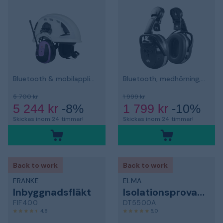
Bluetooth & mobilapplikation, hjälmfäste
Bluetooth, medhörning, hjälmfäste
5 700 kr
1 999 kr
5 244 kr
-8%
1 799 kr
-10%
Skickas inom 24 timmar!
Skickas inom 24 timmar!
Back to work
Back to work
FRANKE
ELMA
Inbyggnadsfläkt
Isolationsprovare
FIF400
DT5500A
4,8
5,0