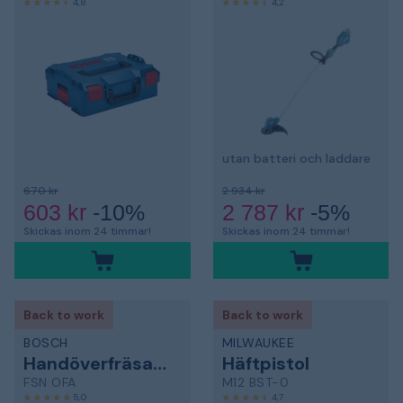
4,8
4,2
utan batteri och laddare
670 kr
2 934 kr
603 kr
-10%
2 787 kr
-5%
Skickas inom 24 timmar!
Skickas inom 24 timmar!
Back to work
Back to work
BOSCH
MILWAUKEE
Handöverfräsadapter
Häftpistol
FSN OFA
M12 BST-0
5,0
4,7