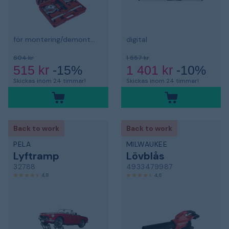
för montering/demontering av hjullager
digital
604 kr
1 557 kr
515 kr
-15%
1 401 kr
-10%
Skickas inom 24 timmar!
Skickas inom 24 timmar!
Back to work
Back to work
PELA
MILWAUKEE
Lyftramp
Lövblås
32788
4933479987
4,8
4,6