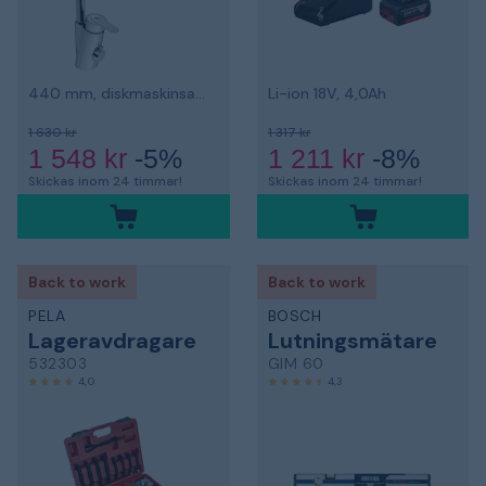
440 mm, diskmaskinsavstängning
Li-ion 18V, 4,0Ah
1 630 kr
1 317 kr
1 548 kr
-5%
1 211 kr
-8%
Skickas inom 24 timmar!
Skickas inom 24 timmar!
Back to work
Back to work
PELA
BOSCH
Lageravdragare
Lutningsmätare
532303
GIM 60
4,0
4,3