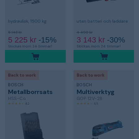
hydraulisk, 1500 kg
utan batteri och laddare
6 143 kr
4 490 kr
5 225 kr
-15%
3 143 kr
-30%
Skickas inom 24 timmar!
Skickas inom 24 timmar!
Back to work
Back to work
BOSCH
BOSCH
Metallborrsats
Multiverktyg
HSS-Co
GOP 12V-28
4,2
4,5