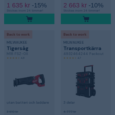
1 635 kr
-15%
2 663 kr
-10%
Skickas inom 24 timmar!
Skickas inom 24 timmar!
Back to work
Back to work
MILWAUKEE
MILWAUKEE
Tigersåg
Transportkärra
M18 FSZ-0X
4932464244 Packout
4,8
4,7
utan batteri och laddare
3 delar
3 610 kr
4 777 kr