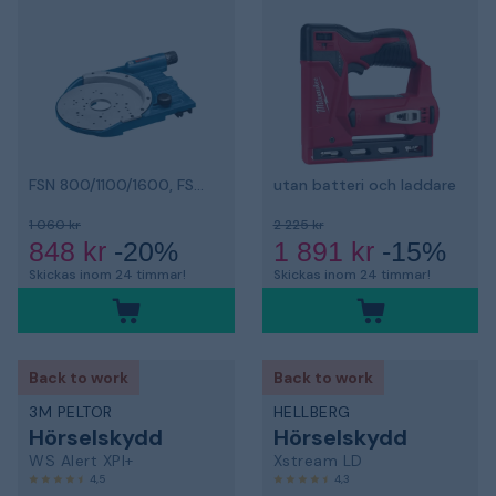
FSN 800/1100/1600, FSN RA 32 800/1600
utan batteri och laddare
1 060 kr
2 225 kr
848 kr
-20%
1 891 kr
-15%
Skickas inom 24 timmar!
Skickas inom 24 timmar!
Back to work
Back to work
3M PELTOR
HELLBERG
Hörselskydd
Hörselskydd
WS Alert XPI+
Xstream LD
4,5
4,3