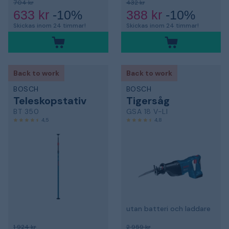
704 kr
432 kr
633 kr
-10%
388 kr
-10%
Skickas inom 24 timmar!
Skickas inom 24 timmar!
Back to work
Back to work
BOSCH
BOSCH
Teleskopstativ
Tigersåg
BT 350
GSA 18 V-LI
4,5
4,8
utan batteri och laddare
1 924 kr
2 959 kr