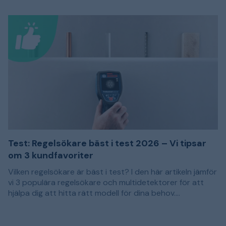
Test: Regelsökare bäst i test 2026 – Vi tipsar
om 3 kundfavoriter
Vilken regelsökare är bäst i test? I den här artikeln jämför
vi 3 populära regelsökare och multidetektorer för att
hjälpa dig att hitta rätt modell för dina behov.
Rekommendationerna baseras på kundomdömen och
En regelsökare används för att lokalisera reglar och
passar dig som vill borra, skruva eller såga i en vägg med
andra dolda material bakom väggar, tak och golv. Det
bättre kontroll över vad som finns bakom ytskiktet.
kan exempelvis vara träreglar, metallprofiler, armering