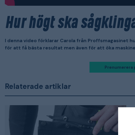
Hur högt ska sågkling
I denna video förklarar Carola från Proffsmagasinet hur
för att få bästa resultat men även för att öka maskine
Prenumerera 
Relaterade artiklar