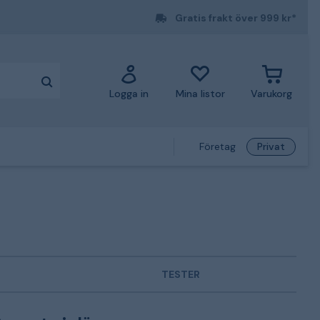
Gratis frakt över 999 kr*
Logga in
Mina listor
Varukorg
Företag
Privat
TESTER