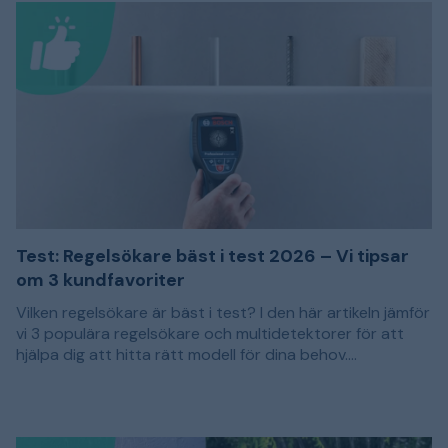
Test: Regelsökare bäst i test 2026 – Vi tipsar
om 3 kundfavoriter
Vilken regelsökare är bäst i test? I den här artikeln jämför
vi 3 populära regelsökare och multidetektorer för att
hjälpa dig att hitta rätt modell för dina behov.
Rekommendationerna baseras på kundomdömen och
En regelsökare används för att lokalisera reglar och
passar dig som vill borra, skruva eller såga i en vägg med
andra dolda material bakom väggar, tak och golv. Det
bättre kontroll över vad som finns bakom ytskiktet.
kan exempelvis vara träreglar, metallprofiler, armering
eller strömförande ledningar. Genom att undersöka
Olika regelsökare har olika funktioner och mätdjup.