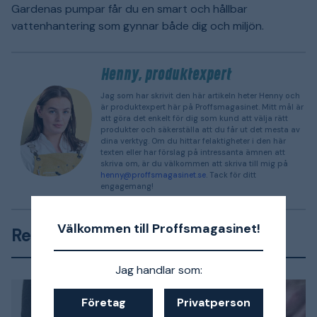
Gardenas pumpar får du en smart och hållbar
vattenhantering som gynnar både dig och miljön.
Henny, produktexpert
Jag som har skrivit den här artikeln heter Henny och
är produktexpert här på Proffsmagasinet. Mitt mål är
att göra det enkelt för dig som kund att välja rätt
produkter och säkerställa att du får ut det mesta av
dina verktyg. Om du hittar felaktigheter i den här
texten eller har förslag på intressanta ämnen att
skriva om, är du välkommen att skriva till mig på
henny@proffsmagasinet.se
. Tack för ditt
engagemang!
Välkommen till Proffsmagasinet!
Relaterade artiklar
Jag handlar som:
Företag
Privatperson