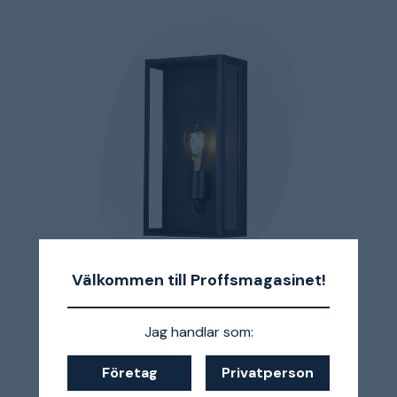
Välkommen till Proffsmagasinet!
Konstsmide
Carpi
Väggarmatur
Jag handlar som:
E27, 60W, svart
Företag
Privatperson
Modern fasadbelysning i svart lackad aluminium.