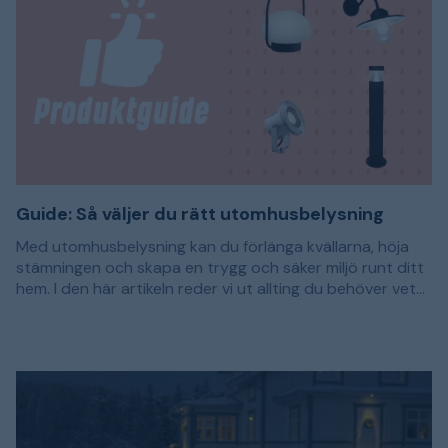
Guide: Så väljer du rätt utomhusbelysning
Med utomhusbelysning kan du förlänga kvällarna, höja
stämningen och skapa en trygg och säker miljö runt ditt
hem. I den här artikeln reder vi ut allting du behöver veta
för att välja rätt lampor till din utomhusbelysning.
Allt fler upptäcker hur enkelt det är att ge liv åt
trädgården med hjälp av ljus. Mycket tack vare LED-
tekniken som lett till lägre elförbrukning och produkter
som är hållbara och lätta att jobba med. För den som vill
förlänga kvällarna på uteplatsen, lysa upp
garageuppfarten eller skapa trygghet runt entrén finns