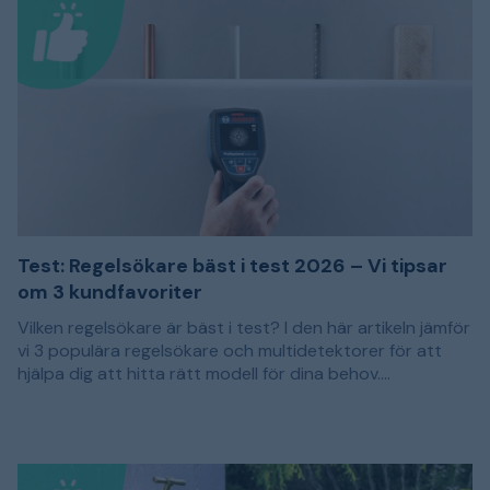
Test: Regelsökare bäst i test 2026 – Vi tipsar
om 3 kundfavoriter
Vilken regelsökare är bäst i test? I den här artikeln jämför
vi 3 populära regelsökare och multidetektorer för att
hjälpa dig att hitta rätt modell för dina behov.
Rekommendationerna baseras på kundomdömen och
En regelsökare används för att lokalisera reglar och
passar dig som vill borra, skruva eller såga i en vägg med
andra dolda material bakom väggar, tak och golv. Det
bättre kontroll över vad som finns bakom ytskiktet.
kan exempelvis vara träreglar, metallprofiler, armering
eller strömförande ledningar. Genom att undersöka
Olika regelsökare har olika funktioner och mätdjup.
väggen innan du börjar arbeta kan du lättare hitta en
Enklare modeller är främst avsedda för att hitta trä-