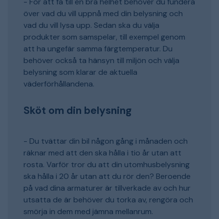
- För att få till en bra helhet behöver du fundera
över vad du vill uppnå med din belysning och
vad du vill lysa upp. Sedan ska du välja
produkter som samspelar, till exempel genom
att ha ungefär samma färgtemperatur. Du
behöver också ta hänsyn till miljön och välja
belysning som klarar de aktuella
väderförhållandena.
Sköt om din belysning
- Du tvättar din bil någon gång i månaden och
räknar med att den ska hålla i tio år utan att
rosta. Varför tror du att din utomhusbelysning
ska hålla i 20 år utan att du rör den? Beroende
på vad dina armaturer är tillverkade av och hur
utsatta de är behöver du torka av, rengöra och
smörja in dem med jämna mellanrum.