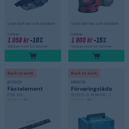
utan batteri och laddare
utan batteri och laddare
1 176 kr
2 118 kr
1 058 kr
-10%
1 800 kr
-15%
Skickas inom 24 timmar!
Skickas inom 24 timmar!
Back to work
Back to work
BOSCH
MAKITA
Fästelement
Förvaringslåda
FSN VEL
821551-8 MAKPAC 3
4,6
4,9