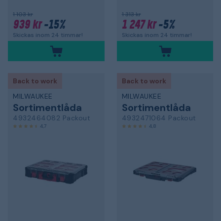
1 103 kr
1 313 kr
939 kr
-15%
1 247 kr
-5%
Skickas inom 24 timmar!
Skickas inom 24 timmar!
Back to work
Back to work
MILWAUKEE
MILWAUKEE
Sortimentlåda
Sortimentlåda
4932464082 Packout
4932471064 Packout
4,7
4,8