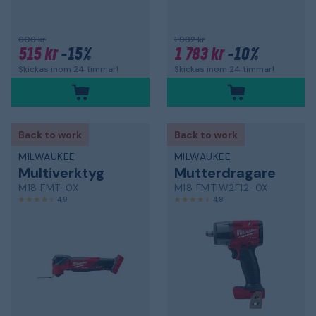
606 kr
1 982 kr
515 kr
-15%
1 783 kr
-10%
Skickas inom 24 timmar!
Skickas inom 24 timmar!
Back to work
Back to work
MILWAUKEE
MILWAUKEE
Multiverktyg
Mutterdragare
M18 FMT-0X
M18 FMTIW2F12-0X
4,9
4,8