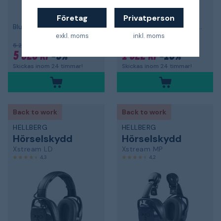
Företag
Privatperson
Bluetooth & mobilapplikation, hjässbygel
med Bluetooth och hjässbygel
exkl. moms
inkl. moms
5 293 kr
1 469 kr
5 028 kr
-5%
1 322 kr
-10%
Skickas inom 24 timmar!
Skickas inom 24 timmar!
Back to work
Back to work
HELLBERG
HELLBERG
Hörselskydd
Hörselskydd
Xstream LD
Xstream MP
4,3
4,2