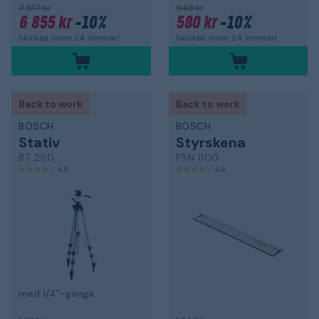
7 617 kr
645 kr
6 855 kr
-10%
580 kr
-10%
Skickas inom 24 timmar!
Skickas inom 24 timmar!
Back to work
Back to work
BOSCH
BOSCH
Stativ
Styrskena
BT 250
FSN 1100
4,8
4,9
med 1/4"-gänga