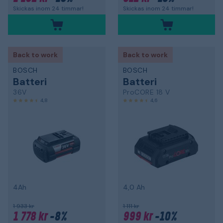
Skickas inom 24 timmar!
Skickas inom 24 timmar!
Back to work
Back to work
BOSCH
BOSCH
Batteri
Batteri
36V
ProCORE 18 V
4,8
4,6
4Ah
4,0 Ah
1 933 kr
1 111 kr
1 778 kr
-8%
999 kr
-10%