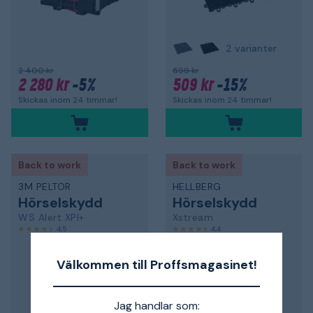
2 varianter
2 400 kr
599 kr
2 280 kr
-5%
509 kr
-15%
Skickas inom 24 timmar!
Skickas inom 24 timmar!
Back to work
Back to work
3M PELTOR
HELLBERG
Hörselskydd
Hörselskydd
WS Alert XPI+
Xstream
4,5
4,4
Välkommen till Proffsmagasinet!
Jag handlar som: