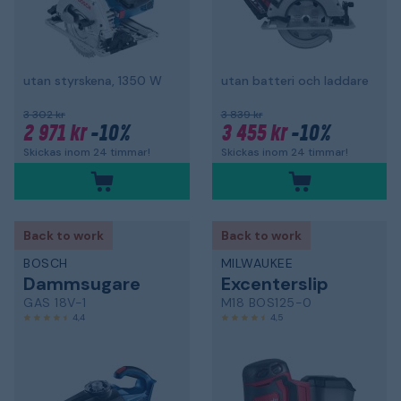
utan styrskena, 1350 W
utan batteri och laddare
3 302 kr
3 839 kr
2 971 kr
-10%
3 455 kr
-10%
Skickas inom 24 timmar!
Skickas inom 24 timmar!
Back to work
Back to work
BOSCH
MILWAUKEE
Dammsugare
Excenterslip
GAS 18V-1
M18 BOS125-0
4,4
4,5