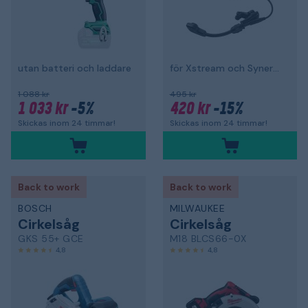
utan batteri och laddare
för Xstream och Synergy
1 088 kr
495 kr
1 033 kr
-5%
420 kr
-15%
Skickas inom 24 timmar!
Skickas inom 24 timmar!
Back to work
Back to work
BOSCH
MILWAUKEE
Cirkelsåg
Cirkelsåg
GKS 55+ GCE
M18 BLCS66-0X
4,8
4,8