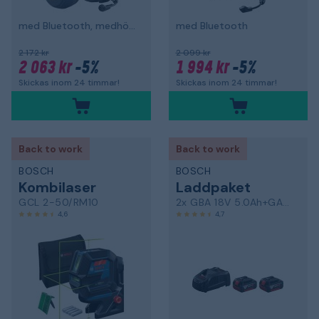
med Bluetooth, medhörning och hjässbygel
med Bluetooth
2 172 kr
2 099 kr
2 063 kr
-5%
1 994 kr
-5%
Skickas inom 24 timmar!
Skickas inom 24 timmar!
Back to work
Back to work
BOSCH
BOSCH
Kombilaser
Laddpaket
GCL 2-50/RM10
2x GBA 18V 5.0Ah+GAL 1880 CV
4,6
4,7