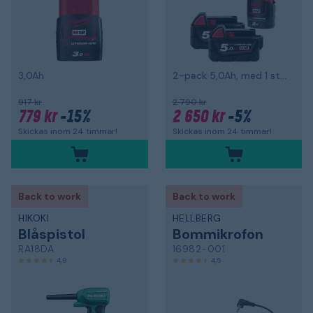
3,0Ah
2-pack 5,0Ah, med 1 st M12 B2
917 kr
2 790 kr
779 kr
-15%
2 650 kr
-5%
Skickas inom 24 timmar!
Skickas inom 24 timmar!
Back to work
Back to work
HIKOKI
HELLBERG
Blåspistol
Bommikrofon
RA18DA
16982-001
4,8
4,5