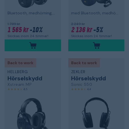
Bluetooth, medhörning, hjässbygel
med Bluetooth, medhörning och hjälmfäste
1 739 kr
2 249 kr
1 565 kr
-10%
2 136 kr
-5%
Skickas inom 24 timmar!
Skickas inom 24 timmar!
Back to work
Back to work
HELLBERG
ZEKLER
Hörselskydd
Hörselskydd
Xstream MP
Sonic 550
4,5
4,4