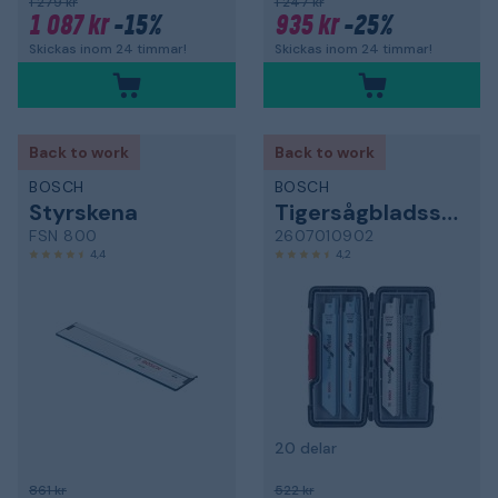
1 279 kr
1 247 kr
1 087 kr
-15%
935 kr
-25%
Skickas inom 24 timmar!
Skickas inom 24 timmar!
Back to work
Back to work
BOSCH
BOSCH
Styrskena
Tigersågbladssats
FSN 800
2607010902
4,4
4,2
20 delar
861 kr
522 kr