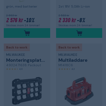
grön, med batterier
2st 18V 5,0Ah Li-ion
2 863 kr
2 533 kr
2 576 kr
-10%
2 330 kr
-8%
Skickas inom 24 timmar!
Skickas inom 24 timmar!
Back to work
Back to work
MILWAUKEE
MILWAUKEE
Monteringsplatta
Multiladdare
4932471638 Packout
M1418C6
4,9
4,3