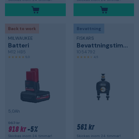
Back to work
Bevattning
MILWAUKEE
FISKARS
Batteri
Bevattningstimer
M12 HB5
1054792
5,0
4,5
5,0Ah
967 kr
561 kr
918 kr
-5%
Skickas inom 24 timmar!
Skickas inom 24 timmar!