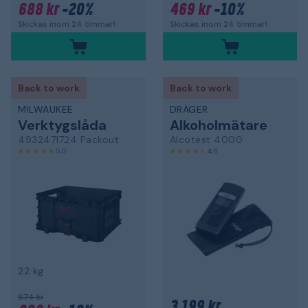
688 kr
-20%
469 kr
-10%
Skickas inom 24 timmar!
Skickas inom 24 timmar!
Back to work
Back to work
MILWAUKEE
DRÄGER
Verktygslåda
Alkoholmätare
4932471724 Packout
Alcotest 4000
5,0
4,6
22 kg
674 kr
3 199 kr