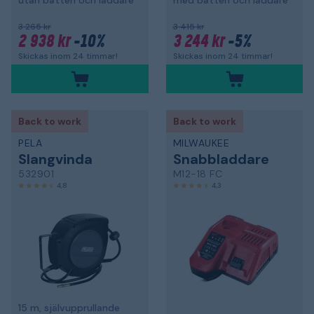
utan batteri och laddare
med batteri och laddare
3 265 kr
3 415 kr
2 938 kr
-10%
3 244 kr
-5%
Skickas inom 24 timmar!
Skickas inom 24 timmar!
Back to work
Back to work
PELA
MILWAUKEE
Slangvinda
Snabbladdare
532901
M12-18 FC
4,8
4,3
15 m, självupprullande