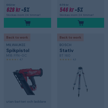
662 kr
575 kr
628 kr
-5%
546 kr
-5%
Skickas inom 24 timmar!
Skickas inom 24 timmar!
Back to work
Back to work
MILWAUKEE
BOSCH
Spikpistol
Stativ
M18 FFN-0C
BT 160
4,7
4,3
utan batteri och laddare