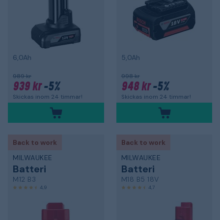
6,0Ah
5,0Ah
989 kr
998 kr
939 kr
-5%
948 kr
-5%
Skickas inom 24 timmar!
Skickas inom 24 timmar!
Back to work
Back to work
MILWAUKEE
MILWAUKEE
Batteri
Batteri
M12 B3
M18 B5 18V
4,9
4,7