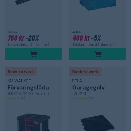
951 kr
431 kr
760 kr
-20%
409 kr
-5%
Skickas inom 24 timmar!
Skickas inom 24 timmar!
Back to work
Back to work
MILWAUKEE
PELA
Förvaringslåda
Garagegolv
4932472130 Packout
532219
4,0
5,0