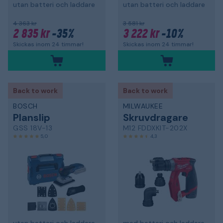
utan batteri och laddare
utan batteri och laddare
4 363 kr
3 581 kr
2 835 kr
-35%
3 222 kr
-10%
Skickas inom 24 timmar!
Skickas inom 24 timmar!
Back to work
Back to work
BOSCH
MILWAUKEE
Planslip
Skruvdragare
GSS 18V-13
M12 FDDXKIT-202X
5,0
4,3