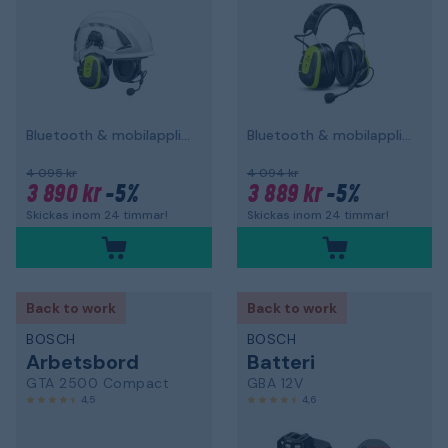
Bluetooth & mobilapplikation, hjälmfäste
Bluetooth & mobilapplikation, hjässbygel
4 095 kr
4 094 kr
3 890 kr
-5%
3 889 kr
-5%
Skickas inom 24 timmar!
Skickas inom 24 timmar!
Back to work
Back to work
BOSCH
BOSCH
Arbetsbord
Batteri
GTA 2500 Compact
GBA 12V
4,5
4,6