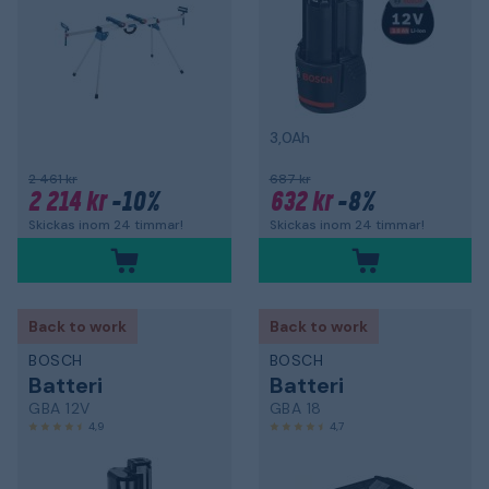
3,0Ah
2 461 kr
687 kr
2 214 kr
-10%
632 kr
-8%
Skickas inom 24 timmar!
Skickas inom 24 timmar!
Back to work
Back to work
BOSCH
BOSCH
Batteri
Batteri
GBA 12V
GBA 18
4,9
4,7