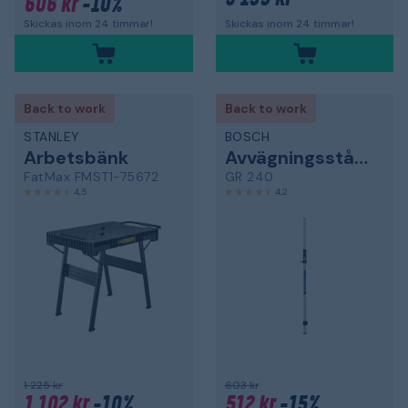
606 kr
-10%
Skickas inom 24 timmar!
Skickas inom 24 timmar!
Back to work
Back to work
STANLEY
BOSCH
Arbetsbänk
Avvägningsstång
FatMax FMST1-75672
GR 240
4,5
4,2
1 225 kr
603 kr
1 102 kr
-10%
512 kr
-15%