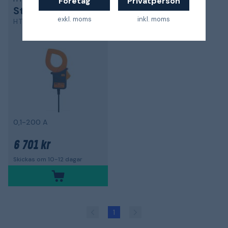
Företag
Privatperson
Strömtång
exkl. moms
inkl. moms
HT 4005K
0,1-200 A
6 701 kr
Skickas om 10-12 dagar
1