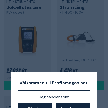
HT INSTRUMENTS
HT INSTRUMENTS
Solcellstestare
Strömtång
PV-Isotest
HT 4004100A
med batteri, 100 A, DC/AC
27 022 kr
4 416 kr
Skickas om 10-12 dagar
Skickas om 10-12 dagar
Välkommen till Proffsmagasinet!
Jag handlar som:
HT INSTRUMENTS