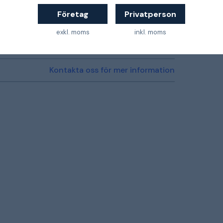
Företag
Privatperson
3056114
exkl. moms
inkl. moms
Kontakta oss för mer information