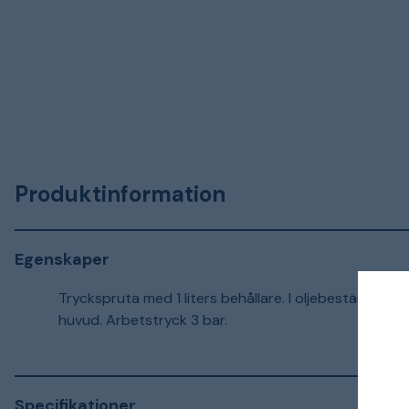
Produktinformation
Egenskaper
Tryckspruta med 1 liters behållare. I oljebeständigt
huvud. Arbetstryck 3 bar.
Specifikationer