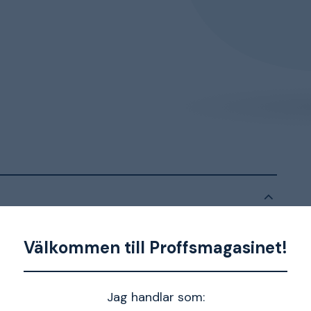
 utförande. Ställbart munstycke med svängbart
Välkommen till Proffsmagasinet!
Jag handlar som: