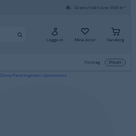
Gratis frakt över 999 kr*
Logga in
Mina listor
Varukorg
Företag
Privat
loria Packningssats oljeresistens