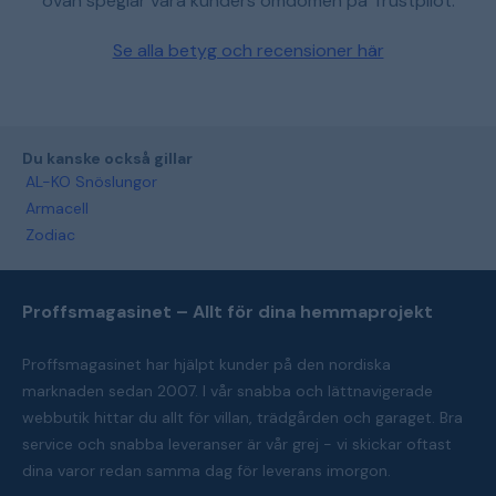
ovan speglar våra kunders omdömen på Trustpilot.
Se alla betyg och recensioner här
Du kanske också gillar
AL-KO Snöslungor
Armacell
Zodiac
Proffsmagasinet – Allt för dina hemmaprojekt
Proffsmagasinet har hjälpt kunder på den nordiska
marknaden sedan 2007. I vår snabba och lättnavigerade
webbutik hittar du allt för villan, trädgården och garaget. Bra
service och snabba leveranser är vår grej - vi skickar oftast
dina varor redan samma dag för leverans imorgon.