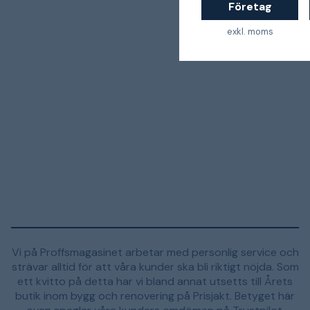
Företag
exkl. moms
Vi på Proffsmagasinet arbetar med personlig service och
strävar alltid för att våra kunder ska bli riktigt nöjda. Som
ett kvitto på detta har vi bland annat utsetts till Årets
butik inom bygg och renovering på Prisjakt. Betyget här