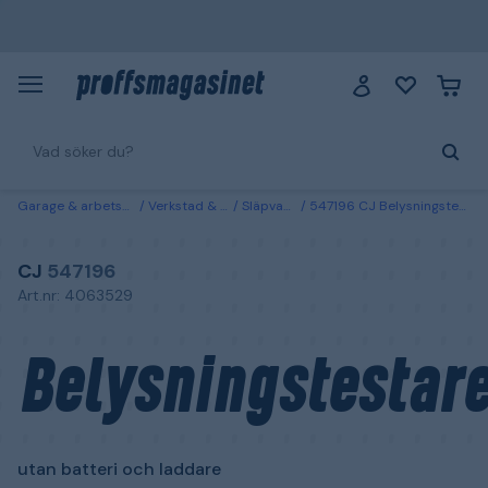
Garage & arbetsplats
Verkstad & fordon
Släpvagnsdelar
547196 CJ Belysningstestare utan batteri och laddare
CJ
547196
Art.nr: 4063529
Belysningstestar
utan batteri och laddare