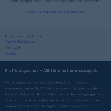
ovan speglar våra kunders omdömen på Trustpilot.
Se alla betyg och recensioner här
Du kanske också gillar
AL-KO Snöslungor
Armacell
Zodiac
Proffsmagasinet – Allt för dina hemmaprojekt
Proffsmagasinet har hjälpt kunder på den nordiska
marknaden sedan 2007. I vår snabba och lättnavigerade
webbutik hittar du allt för villan, trädgården och garaget. Bra
service och snabba leveranser är vår grej - vi skickar oftast
dina varor redan samma dag för leverans imorgon.