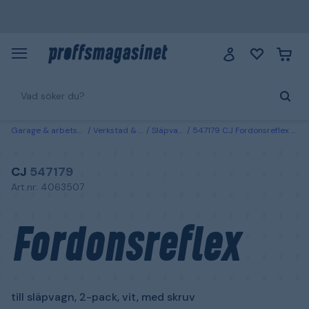
Garage & arbetsplats
Verkstad & fordon
Släpvagnsdelar
547179 CJ Fordonsreflex till släpvagn, 2-pack, vit, med skruv
CJ
547179
Art.nr: 4063507
Fordonsreflex
till släpvagn, 2-pack, vit, med skruv