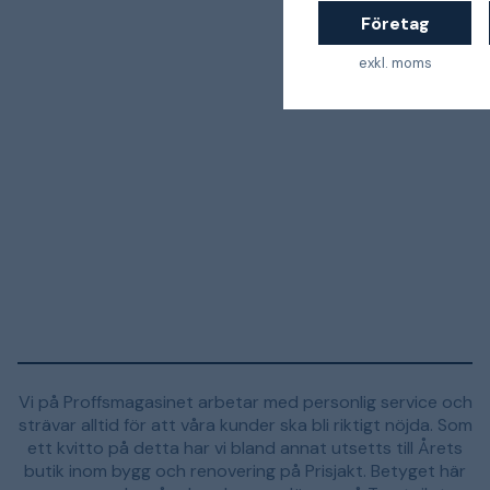
Företag
exkl. moms
Vi på Proffsmagasinet arbetar med personlig service och
strävar alltid för att våra kunder ska bli riktigt nöjda. Som
ett kvitto på detta har vi bland annat utsetts till Årets
butik inom bygg och renovering på Prisjakt. Betyget här