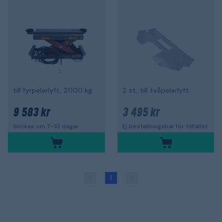
till fyrpelarlyft, 2000 kg
2 st, till tvåpelarlyft
9 583 kr
3 495 kr
Skickas om 7-10 dagar
Ej beställningsbar för tillfället
1