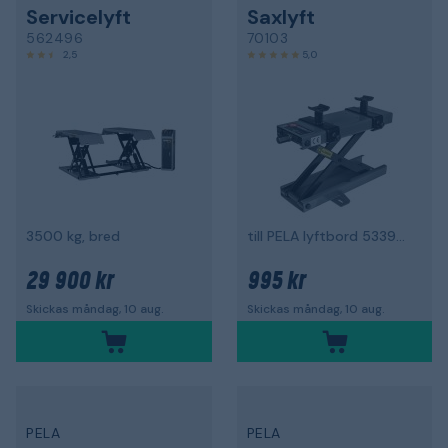
Servicelyft
Saxlyft
562496
70103
2,5
5,0
3500 kg, bred
till PELA lyftbord 53394 och 64891
29 900 kr
995 kr
Skickas måndag, 10 aug.
Skickas måndag, 10 aug.
PELA
PELA