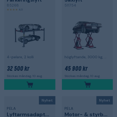
85268
511754
4,0
4-pelare, 2 kolli
höglyftande, 3000 kg, med lyftkuddar
32 500 kr
45 900 kr
Skickas måndag, 10 aug.
Skickas måndag, 10 aug.
Nyhet
Nyhet
PELA
PELA
Lyftarmsadapter
Motor- & styrboxfäste