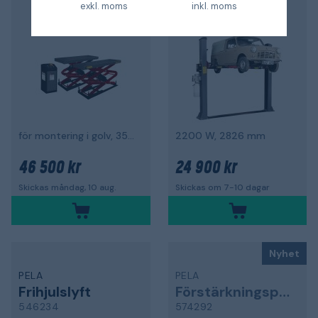
exkl. moms
inkl. moms
5,0
för montering i golv, 3500 kg
2200 W, 2826 mm
46 500 kr
24 900 kr
Skickas måndag, 10 aug.
Skickas om 7-10 dagar
Nyhet
PELA
PELA
Frihjulslyft
Förstärkningsplatta
546234
574292