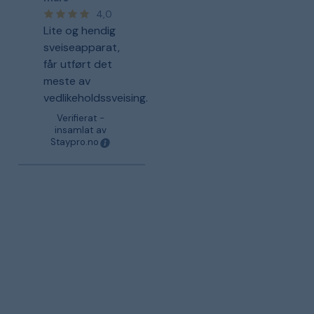
4,0
Lite og hendig
sveiseapparat,
får utført det
meste av
vedlikeholdssveising.
Verifierat -
insamlat av
Staypro.no