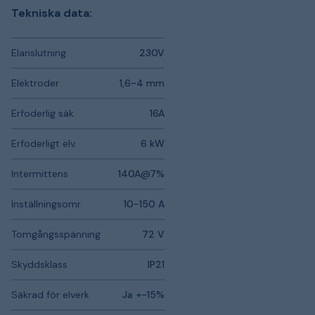
Tekniska data:
Elanslutning
230V
Elektroder
1,6-4 mm
Erfoderlig säk.
16A
Erfoderligt elv.
6 kW
Intermittens
140A@7%
Inställningsomr
10-150 A
Tomgångsspänning
72 V
Skyddsklass
IP21
Säkrad för elverk
Ja +-15%