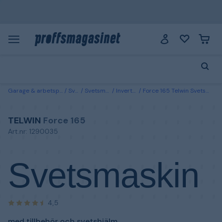
Garage & arbetsplats
Svets
Svetsmaskiner
Invertersvetsar
Force 165 Telwin Svetsmaskin med tillbehör och svetshjälm
TELWIN
Force 165
Art.nr: 1290035
Svetsmaskin
4,5
med tillbehör och svetshjälm