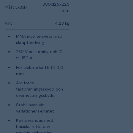
300x125x225
Mått LxBxH
mm
Vikt
4,23 kg
MMA invertersvets med
skraptändning
230 V anslutning och 10
till 150 A
För elektroder 1,6 till 4,0
mm
Arc force
fastbränningsskydd och
överhettningsskydd
Stabil även vid
variationer i elnätet
Kan användas med
basiska rutila och
rostfria elektroder