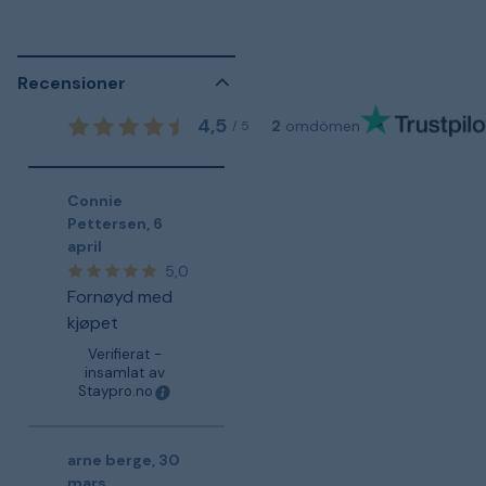
Recensioner
4,5
2
omdömen
/
5
Connie
Pettersen
,
6
april
5,0
Fornøyd med
kjøpet
Verifierat -
insamlat av
Staypro.no
arne berge
,
30
mars