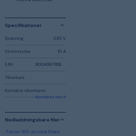
Specifikationer
Spänning
230 V
Strömstyrka
10 A
EAN
8004897818900
Tillverkare
Kontakta tillverkaren
Kontakta oss för mer information
Nedladdningsbara filer
Force-165-produktblad