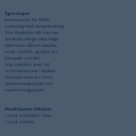
Egenskaper
Invertersvets för MMA-
svetsning med skraptändning
Stor flexibilitet då man kan
använda många olika slags
elektroder såsom basiska,
rutila, rostfritt, gjutjärn etc.
Kompakt och lätt
Hög stabilitet även vid
strömvariationer i elnätet
Utrustad med arc force,
fastbränningsskydd och
överhettningsskydd
Medföljande tillbehör
1 styck svetshjälm Tribe
1 styck svetskit