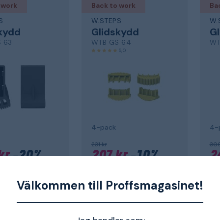
 work
Back to work
Ba
S
W.STEPS
W.
kydd
Glidskydd
G
 63
WTB GS 64
WT
5,0
4-pack
4-
231 kr
306
kr
-20%
207 kr
-10%
2
om 7-10 dagar
Skickas om 7-10 dagar
Ski
Välkommen till Proffsmagasinet!
 work