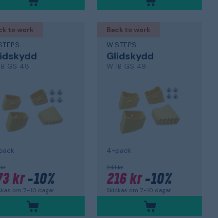
ck to work
Back to work
STEPS
W.STEPS
lidskydd
Glidskydd
B GS 48
WTB GS 49
pack
4-pack
 kr
241 kr
73 kr
-10%
216 kr
-10%
ckas om 7-10 dagar
Skickas om 7-10 dagar