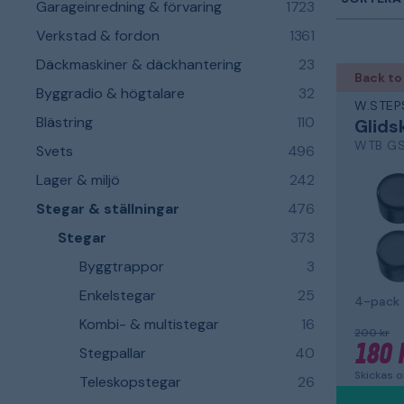
Garageinredning & förvaring
1723
Verkstad & fordon
1361
Däckmaskiner & däckhantering
23
Back to
Byggradio & högtalare
32
W.STEP
Blästring
110
Glids
WTB GS
Svets
496
Lager & miljö
242
Stegar & ställningar
476
Stegar
373
Byggtrappor
3
Enkelstegar
25
4-pack
Kombi- & multistegar
16
200 kr
180 
Stegpallar
40
Skickas 
Teleskopstegar
26