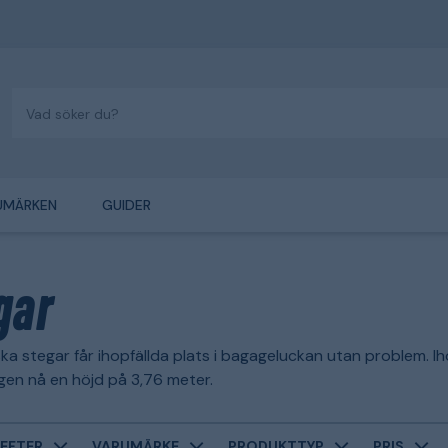
UMÄRKEN
GUIDER
gar
ka stegar får ihopfällda plats i bagageluckan utan problem. I
agen nå en höjd på 3,76 meter.
EFTER
VARUMÄRKE
PRODUKTTYP
PRIS