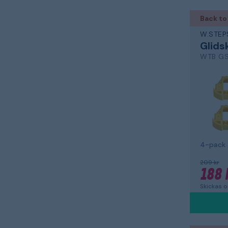
Back to
W.STEP
Glids
WTB GS
4-pack
209 kr
188 
Skickas 