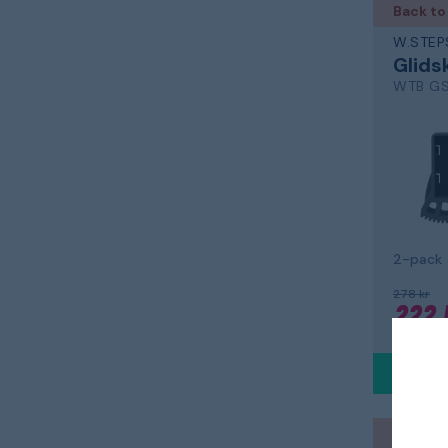
Back to
W.STEP
Glids
WTB GS
2-pack
278 kr
222 
Skickas 
Back to