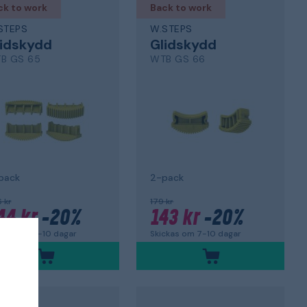
ck to work
Back to work
STEPS
W.STEPS
lidskydd
Glidskydd
B GS 65
WTB GS 66
pack
2-pack
 kr
179 kr
44 kr
-20%
143 kr
-20%
ckas om 7-10 dagar
Skickas om 7-10 dagar