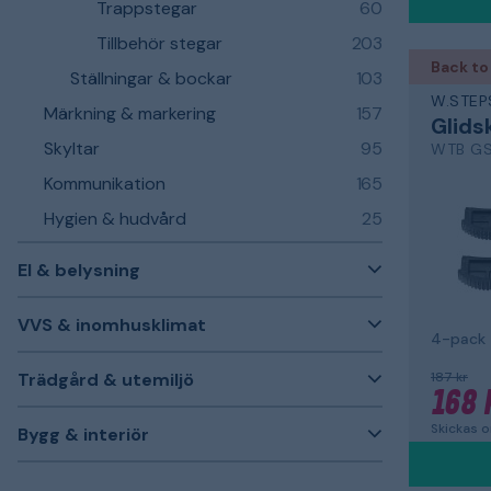
Trappstegar
60
Tillbehör stegar
203
Back to
Ställningar & bockar
103
W.STEP
Märkning & markering
157
Glids
Skyltar
95
WTB GS
Kommunikation
165
Hygien & hudvård
25
El & belysning
VVS & inomhusklimat
4-pack
Trädgård & utemiljö
187 kr
168 
Skickas 
Bygg & interiör