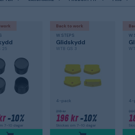
 work
Back to work
Ba
S
W.STEPS
W.
kydd
Glidskydd
G
 25
WTB GS 3
WT
4-pack
4-
218 kr
209
kr
-10%
196 kr
-10%
1
om 7-10 dagar
Skickas om 7-10 dagar
Ski