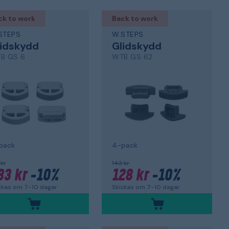
ck to work
Back to work
STEPS
W.STEPS
lidskydd
Glidskydd
B GS 6
WTB GS 62
pack
4-pack
 kr
143 kr
33 kr
-10%
128 kr
-10%
ckas om 7-10 dagar
Skickas om 7-10 dagar