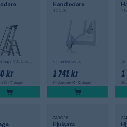
ledare
Handledare
H
0
40038
41
till trappstege 5050 och lagerstege 300
till maskinbock
til
0 kr
1 741 kr
1
om 10-17 dagar
Skickas om 10-12 dagar
Ski
S
ZARGES
ZA
ege
Hjulsats
Hj