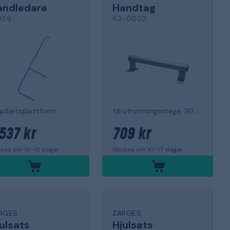
andledare
Handtag
959
62-0002
l arbetsplattform
till utrymningsstege, 300 mm
 537 kr
709 kr
ckas om 10-12 dagar
Skickas om 10-17 dagar
RGES
ZARGES
ulsats
Hjulsats