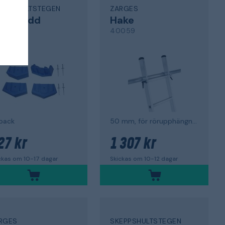
EPPSHULTSTEGEN
ZARGES
olvskydd
Hake
2-047
40059
pack
50 mm, för rörupphängning
27 kr
1 307 kr
ckas om 10-17 dagar
Skickas om 10-12 dagar
RGES
SKEPPSHULTSTEGEN