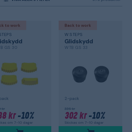
ck to work
Back to work
STEPS
W.STEPS
lidskydd
Glidskydd
B GS 30
WTB GS 33
pack
2-pack
 kr
336 kr
88 kr
-10%
302 kr
-10%
ckas om 7-10 dagar
Skickas om 7-10 dagar