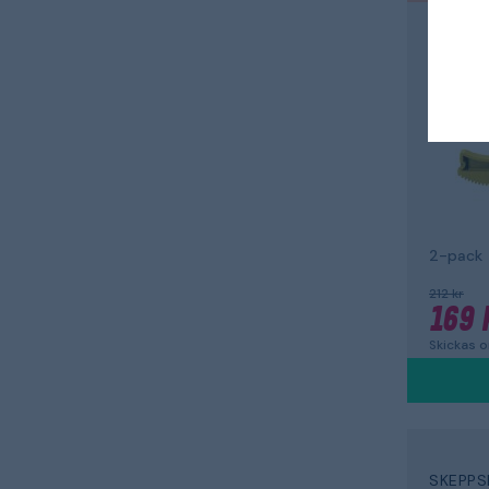
W.STEP
Glids
WTB GS
2-pack
212 kr
169 
Skickas 
SKEPPS