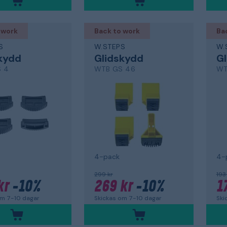
 work
Back to work
Ba
S
W.STEPS
W.
kydd
Glidskydd
G
 4
WTB GS 46
WT
4-pack
4-
299 kr
193
kr
-10%
269 kr
-10%
1
om 7-10 dagar
Skickas om 7-10 dagar
Ski