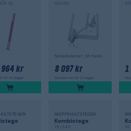
 EFA 2E
40036
41
fjäderbelastat, till maskinbock
 964 kr
8 097 kr
1
om 10-12 dagar
Skickas om 10-12 dagar
Ski
HULTSTEGEN
SKEPPSHULTSTEGEN
SK
istege
Kombistege
K
YS-340
YS