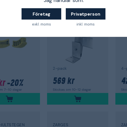
Jag handlar som:
S
ZARGES
SK
kydd
Golvfäste
G
Företag
Privatperson
 67
AMA
12
exkl. moms
inkl. moms
2-pack
4-
569 kr
4
kr
-20%
Skickas om 10-12 dagar
Ski
om 7-10 dagar
HULTSTEGEN
ZARGES
ZA