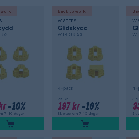
 work
Back to work
Ba
S
W.STEPS
W.
kydd
Glidskydd
G
 52
WTB GS 53
WT
4-pack
4-
219 kr
371
kr
-10%
197 kr
-10%
3
om 7-10 dagar
Skickas om 7-10 dagar
Ski