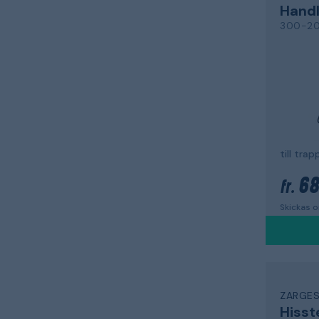
Hand
300-2
68
fr.
Skickas 
ZARGE
Hisst