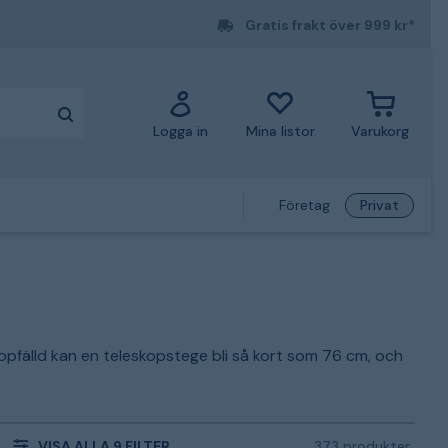
Gratis frakt över 999 kr*
Logga in
Mina listor
Varukorg
Företag
Privat
hopfälld kan en teleskopstege bli så kort som 76 cm, och
VISA ALLA 9 FILTER
373 produkter