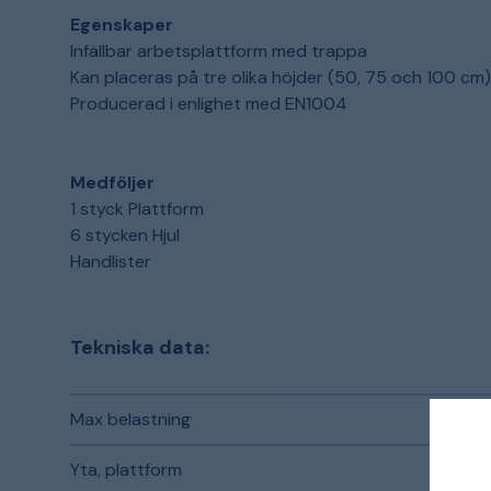
Egenskaper
Infällbar arbetsplattform med trappa
Kan placeras på tre olika höjder (50, 75 och 100 cm)
Producerad i enlighet med EN1004
Medföljer
1 styck Plattform
6 stycken Hjul
Handlister
Tekniska data:
Max belastning
Yta, plattform