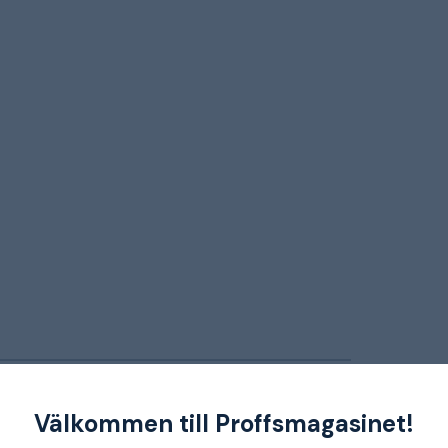
200 kg/m2
Välkommen till Proffsmagasinet!
59x168 cm