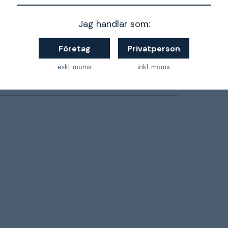
210x74 cm
Jag handlar som:
255x74 cm
Företag
Privatperson
184 cm
exkl. moms
inkl. moms
45 kg