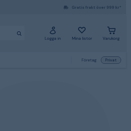
Gratis frakt över 999 kr*
Logga in
Mina listor
Varukorg
Företag
Privat