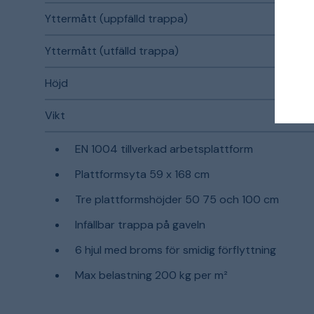
Yttermått (uppfälld trappa)
Yttermått (utfälld trappa)
Höjd
Vikt
EN 1004 tillverkad arbetsplattform
Plattformsyta 59 x 168 cm
Tre plattformshöjder 50 75 och 100 cm
Infällbar trappa på gaveln
6 hjul med broms för smidig förflyttning
Max belastning 200 kg per m²