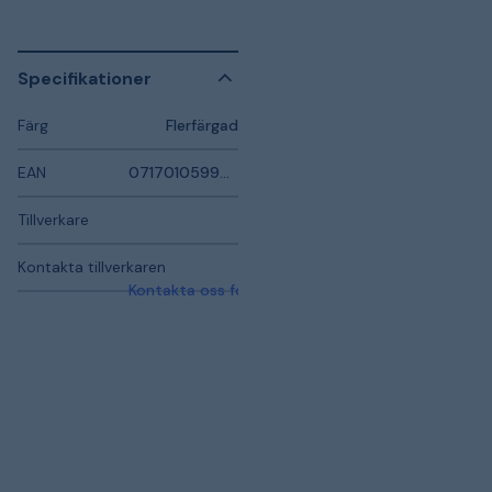
Specifikationer
Färg
Flerfärgad
EAN
071701059970
Tillverkare
Kontakta tillverkaren
Kontakta oss för mer information