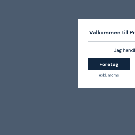
Välkommen till P
Jag handl
Företag
exkl. moms