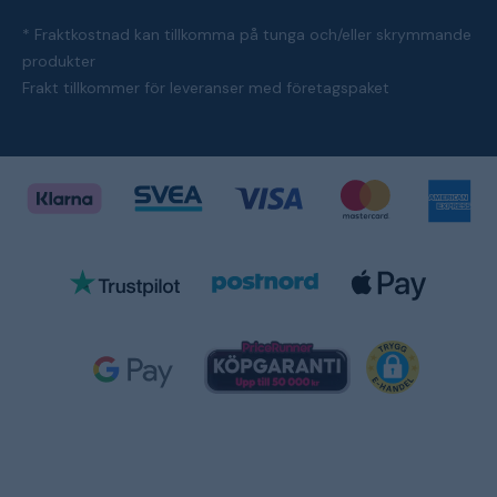
* Fraktkostnad kan tillkomma på tunga och/eller skrymmande
produkter
Frakt tillkommer för leveranser med företagspaket