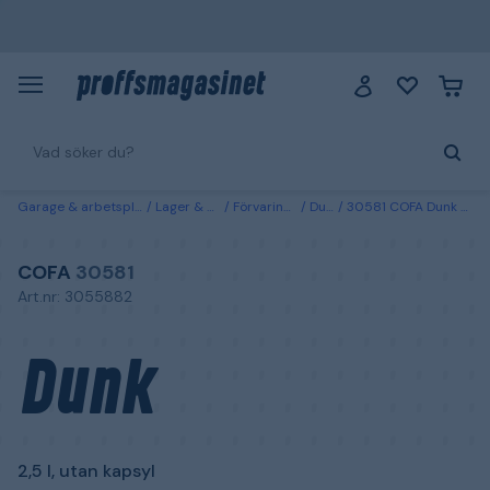
Garage & arbetsplats
Lager & miljö
Förvaringskärl
Dunkar
30581 COFA Dunk 2,5 l, utan kapsyl
COFA
30581
Art.nr: 3055882
Dunk
2,5 l, utan kapsyl