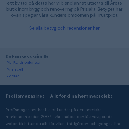
ett kvitto på detta har vi bland annat utsetts till Årets
butik inom bygg och renovering på Prisjakt. Betyget här
ovan speglar våra kunders omdömen på Trustpilot.
Se alla betyg och recensioner här
Du kanske också gillar
AL-KO Snöslungor
Armacell
Zodiac
Proffsmagasinet – Allt för dina hemmaprojekt
Proffsmagasinet har hjälpt kunder på den nordiska
marknaden sedan 2007. I vår snabba och lättnavigerade
webbutik hittar du allt för villan, trädgården och garaget. Bra