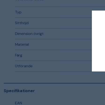
Typ
Sitthöjd
Dimension övrigt
Material
Färg
Utförande
Specifikationer
EAN