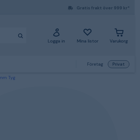
Gratis frakt över 999 kr*
Logga in
Mina listor
Varukorg
Företag
Privat
0 mm Tyg