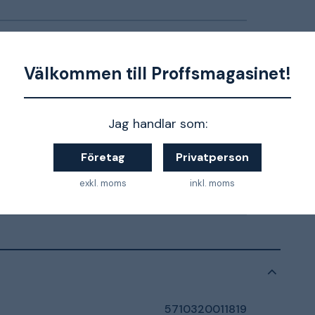
Dalton Alu med hjul
58-77 cm
Välkommen till Proffsmagasinet!
Sitsens mått 44x35cm
Jag handlar som:
Tyg
Företag
Privatperson
Svart
exkl. moms
inkl. moms
Lättrullande hjul
5710320011819