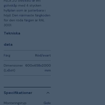
PELA 2.0 546480 är ett
golvskåp med 4 stycken
hyllplan som är justerbara i
höjd. Den närmaste färgkoden
för den röda färgen är RAL
3001.
Tekniska
data
Färg
Röd/svart
Dimensioner
600x458x2000
(LxBxH)
mm
Specifikationer
Monteringstyp
Golv