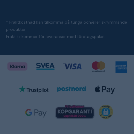
* Fraktkostnad kan tillkomma på tunga och/eller skrymmande
produkter
Frakt tillkommer för leveranser med företagspaket