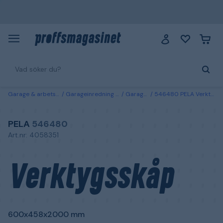
Garage & arbetsplats
Garageinredning & förvaring
Garageinredning
546480 PELA Verktygsskåp 600x458x2000 mm Röd/svart
PELA
546480
Art.nr: 4058351
Verktygsskåp
600x458x2000 mm