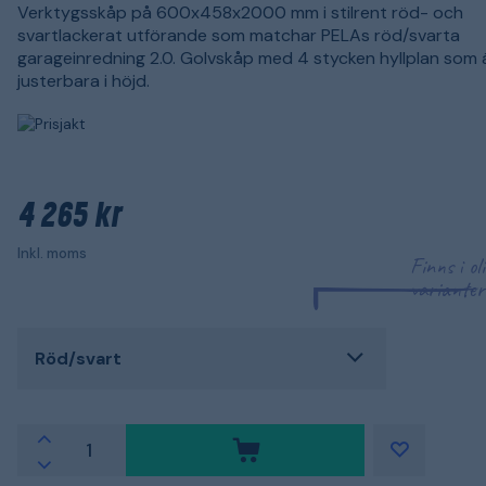
Verktygsskåp på 600x458x2000 mm i stilrent röd- och
svartlackerat utförande som matchar PELAs röd/svarta
garageinredning 2.0. Golvskåp med 4 stycken hyllplan som 
justerbara i höjd.
4 265 kr
Inkl. moms
Finns i ol
varianter
Röd/svart