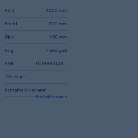
Höjd
2000 mm
Bredd
600 mm
Djup
458 mm
Färg
Flerfärgad
EAN
0200000091378
Tillverkare
Kontakta tillverkaren
Kontakta oss för mer information