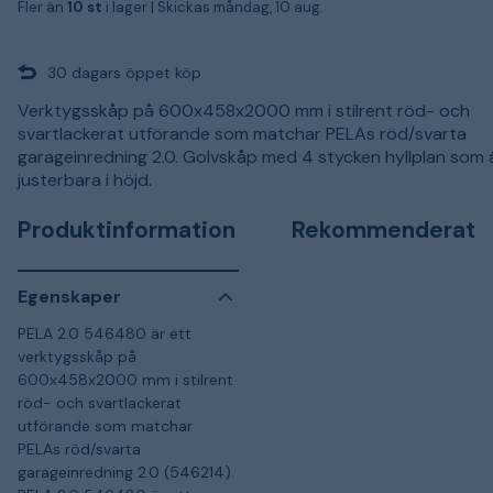
Fler än
10 st
i lager |
Skickas måndag, 10 aug.
30 dagars öppet köp
Verktygsskåp på 600x458x2000 mm i stilrent röd- och
svartlackerat utförande som matchar PELAs röd/svarta
garageinredning 2.0. Golvskåp med 4 stycken hyllplan som 
justerbara i höjd.
Produktinformation
Rekommenderat
Egenskaper
PELA 2.0 546480 är ett
verktygsskåp på
600x458x2000 mm i stilrent
röd- och svartlackerat
utförande som matchar
PELAs röd/svarta
garageinredning 2.0 (546214).